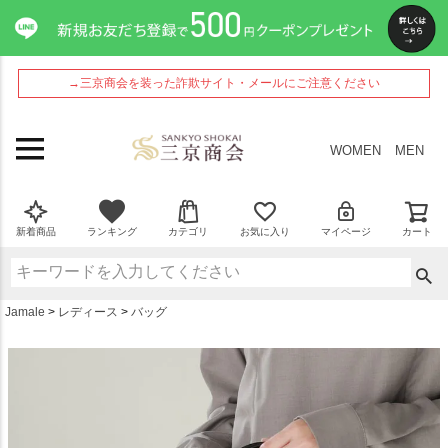
ペー
ジト
ップ
へ
→三京商会を装った詐欺サイト・メールにご注意ください
WOMEN
MEN
新着商品
ランキング
カテゴリ
お気に入り
マイページ
カート
Jamale
レディース
バッグ