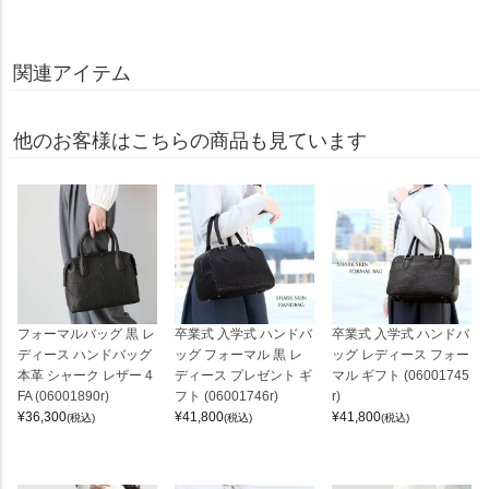
関連アイテム
他のお客様はこちらの商品も見ています
フォーマルバッグ 黒 レ
卒業式 入学式 ハンドバ
卒業式 入学式 ハンドバ
ディース ハンドバッグ
ッグ フォーマル 黒 レ
ッグ レディース フォー
本革 シャーク レザー 4
ディース プレゼント ギ
マル ギフト (06001745
FA (06001890r)
フト (06001746r)
r)
¥
36,300
¥
41,800
¥
41,800
(税込)
(税込)
(税込)