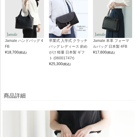
Jamale ハンドバッグ 4
卒業式 入学式 クラッチ
Jamale 本革 フォーマ
FB
バッグ レディース 斜め
ルバッグ 日本製 4FB
¥
18,700
がけ 軽量 日本製 ギフ
¥
17,600
(税込)
(税込)
ト (06001747r)
¥
25,300
(税込)
商品詳細