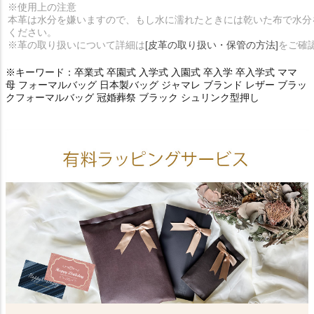
※使用上の注意
本革は水分を嫌いますので、もし水に濡れたときには乾いた布で水分
ください。
※革の取り扱いについて詳細は
[皮革の取り扱い・保管の方法]
をご確
※キーワード：卒業式 卒園式 入学式 入園式 卒入学 卒入学式 ママ
母 フォーマルバッグ 日本製バッグ ジャマレ ブランド レザー ブラッ
クフォーマルバッグ 冠婚葬祭 ブラック シュリンク型押し