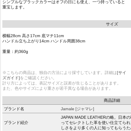
シンプルなブラックカラーはオフの日にも使え、一つ持っていると
重宝します。
サイズ
横幅28cm 高さ17cm 底マチ11cm
ハンドル立ち上がり14cm ハンドル周囲38cm
重量：約360g
※こちらの商品は、独自の方法により採寸しています。詳細は
[サイ
ズガイド]
をご確認ください。
計り方によっては、表記サイズと誤差が生じることがあります。
また、色やサイズにより重さが若干異なる場合があります。
商品詳細
ブランド名
Jamale [ジャマレ]
JAPAN MADE LEATHERの略
ブランド紹介
ってセレクトした革を使い仕立てられ
しさをより多くの人に知ってもらうた