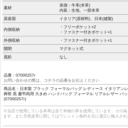
表側：牛革(本革)
素材
内装：生地、一部本革
原産国
イタリア(原材料)、日本(縫製)
・フリーポケット×2
内側収納
・ファスナー付きポケット×1
外側収納
・ファスナー付きポケット×1
開閉
マグネット式
底鋲
なし
品番：07000257r
お問い合わせの際は、コチラの品番をお伝えください
商品名：日本製 ブラック フォーマルバッグ レディース イタリアンレザー
葬祭 黒 慶弔両用 大きめ ハンドバッグ フォーマル リアルレザー バッグ
(07000257r)
※当店で使用している本革は全て本物の革を使用しています。その為
ます。また天然皮革に関してはワシントン条約を元に適正に輸入され