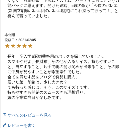
くなく、冠婚葬祭、卒園式・入学式、パーティにも…という万
能バッグに思えます。開けた途端、5歳の娘が「今度のバレエ
(新国立劇場バレエ団のバレエ鑑賞)にこれ持って行って！」と
喜んで言っていました。
非公開
投稿日
2021/02/05
長年、卒入学&冠婚葬祭用のバックを探していました。

スマホやだよ、長財布、その他が入るサイズ。持ちやすいこ
と、自立すること、片手で鞄の開け閉めが出来ること、その際
に中身が見やすいことが希望条件でした。

全てを満たす品をブログで発見し購入。

届いた第一印象は、少し大きめ？

でも持った感じは、そう、このサイズ！です。

持ちやすさも開閉のスムーズさも理想通り。

娘の卒業式当日が楽しみです。
すべてのレビューを見る
レビューを書く