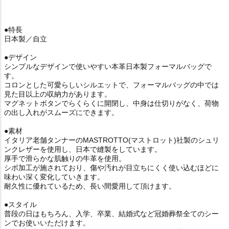
●特長
日本製／自立
●デザイン
シンプルなデザインで使いやすい本革日本製フォーマルバッグで
す。
コロンとした可愛らしいシルエットで、フォーマルバッグの中では
見た目以上の収納力があります。
マグネットボタンでらくらくに開閉し、中身は仕切りがなく、荷物
の出し入れがスムーズにできます。
●素材
イタリア老舗タンナーのMASTROTTO(マストロット)社製のシュリ
ンクレザーを使用し、日本で縫製をしています。
厚手で滑らかな肌触りの牛革を使用。
シボ加工が施されており、傷や汚れが目立ちにくく使い込むほどに
味わい深く変化していきます。
耐久性に優れているため、長い間愛用して頂けます。
●スタイル
普段の日はもちろん、入学、卒業、結婚式など冠婚葬祭全てのシー
ンでお使いいただけます。