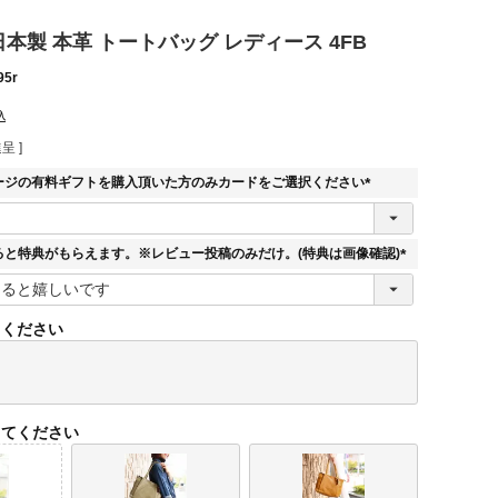
E 日本製 本革 トートバッグ レディース 4FB
95r
込
呈 ]
ージの有料ギフトを購入頂いた方のみカードをご選択ください
(
必
須
ると特典がもらえます。※レビュー投稿のみだけ。(特典は画像確認)
)
(
必
須
てください
)
してください