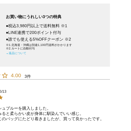
お買い物にうれしい3つの特典
●税込3,980円以上で送料無料 ※1
●LINE連携で200ポイント付与
●誰でも使える5%OFFクーポン ※2
※1.北海道・沖縄は別途1,100円送料がかかります
※2.カートに自動付与
→返品について
4.00
3
6/13
シュブルーを購入しました。

みると柔らかい皮が身体に馴染んでいい感じ。

このバッグにたどり着きましたが、買って良かったです。