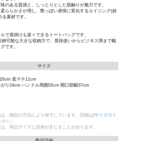
た味のある質感と、しっとりとした肌触りが魅力です。
に柔ららかさが増し、艶っぽい表情に変化するエイジング(経
める素材です。
ドルで肩掛けも楽々できるトートバッグです。
収納可能な大きな収納力で、普段使いからビジネス用まで幅
ッグです。
サイズ
25cm 底マチ11cm
り24cm ハンドル周囲55cm 開口部幅37cm
品は、独自の方法により採寸しています。詳細は
[サイズガイ
ださい。
ては、表記サイズと誤差が生じることがあります。
商品詳細