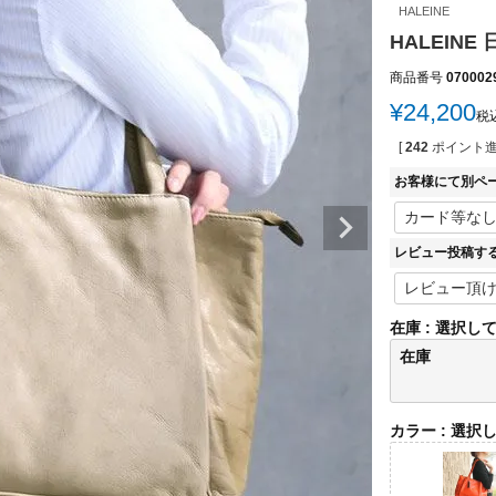
HALEINE
HALEIN
商品番号
070002
¥
24,200
税
[
242
ポイント進
お客様にて別ペ
レビュー投稿す
在庫
選択し
在庫
カラー
選択