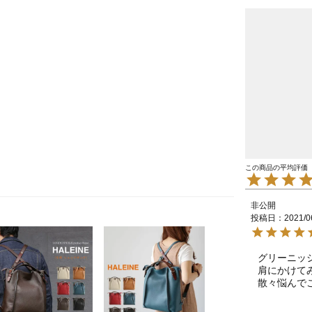
非公開
投稿日
2021/0
グリーニッ
肩にかけて
散々悩んで