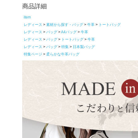
商品詳細
item
レディース
素材から探す・バッグ
牛革
トートバッグ
レディース
バッグ
A4バッグ
牛革
レディース
バッグ
トートバッグ
牛革
レディース
バッグ
特集
日本製バッグ
特集ページ
柔らかな牛革バッグ