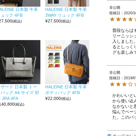
非公開
ALEINE 日本製 牛革
HALEINE 日本製 牛革
投稿日
2020/1
ュック 4FB
3WAY リュック 4FB
27,500
¥
27,500
(税込)
(税込)
普段ならば
リーニッシ
入しました
るとしっく
グも楽しみ
非公開
投稿日
2019/0
リザード 日本製 トー
HALEINE 日本製 牛革
バッグ A4 サイズ 対
ボディバッグ 4FB
かわいいと
 JRA 4FA
¥
22,000
(税込)
から使い込
140,800
(税込)
なかないと思
悩んでベー
た。このバ
すべてのレ