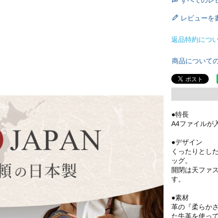
レビューを
返品特約につ
商品について
●特長
A4ファイルが
●デザイン
くったりとし
ッグ。
開閉は天ファ
す。
●素材
革の『柔らか
た牛革を使っ