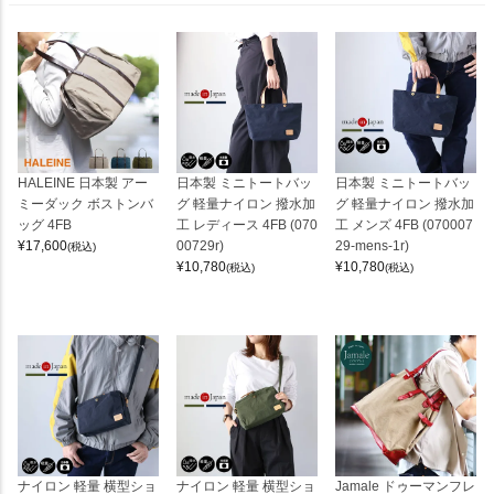
HALEINE 日本製 アー
日本製 ミニトートバッ
日本製 ミニトートバッ
ミーダック ボストンバ
グ 軽量ナイロン 撥水加
グ 軽量ナイロン 撥水加
ッグ 4FB
工 レディース 4FB (070
工 メンズ 4FB (070007
¥
17,600
00729r)
29-mens-1r)
(税込)
¥
10,780
¥
10,780
(税込)
(税込)
ナイロン 軽量 横型ショ
ナイロン 軽量 横型ショ
Jamale ドゥーマンフレ