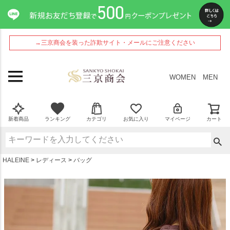
ペー
ジト
ップ
へ
→三京商会を装った詐欺サイト・メールにご注意ください
WOMEN
MEN
新着商品
ランキング
カテゴリ
お気に入り
マイページ
カート
HALEINE
レディース
バッグ