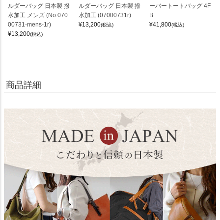
ルダーバッグ 日本製 撥
ルダーバッグ 日本製 撥
ーバートートバッグ 4F
水加工 メンズ (No.070
水加工 (07000731r)
B
00731-mens-1r)
¥
13,200
¥
41,800
(税込)
(税込)
¥
13,200
(税込)
商品詳細