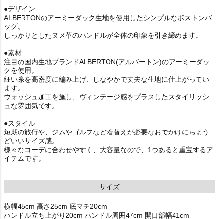
●デザイン
ALBERTONのアーミーダック生地を使用したシンプルなボストンバ
ッグ。
しっかりとしたヌメ革のハンドルが全体の印象を引き締めます。
●素材
注目の国内生地ブランドALBERTON(アルバートン)のアーミーダッ
クを使用。
細い糸を高密度に編み上げ、しなやかで丈夫な生地に仕上がってい
ます。
ウォッシュ加工を施し、ヴィンテージ感をプラスしたスタイリッシ
ュな雰囲気です。
●スタイル
短期の旅行や、ジムやゴルフなど着替えが必要なおでかけにちょう
どいいサイズ感。
様々なコーデに合わせやすく、大容量なので、1つあると重宝するア
イテムです。
サイズ
横幅45cm 高さ25cm 底マチ20cm
ハンドル立ち上がり20cm ハンドル周囲47cm 開口部幅41cm