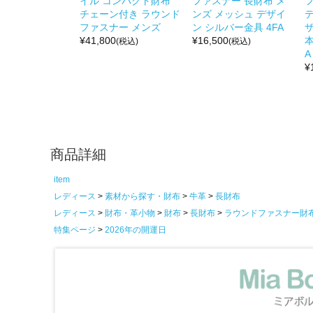
イル コンパクト財布
ファスナー 長財布 メ
チェーン付き ラウンド
ンズ メッシュ デザイ
ファスナー メンズ
ン シルバー金具 4FA
¥
41,800
¥
16,500
本
(税込)
(税込)
A
¥
商品詳細
item
レディース
素材から探す・財布
牛革
長財布
レディース
財布・革小物
財布
長財布
ラウンドファスナー財
特集ページ
2026年の開運日