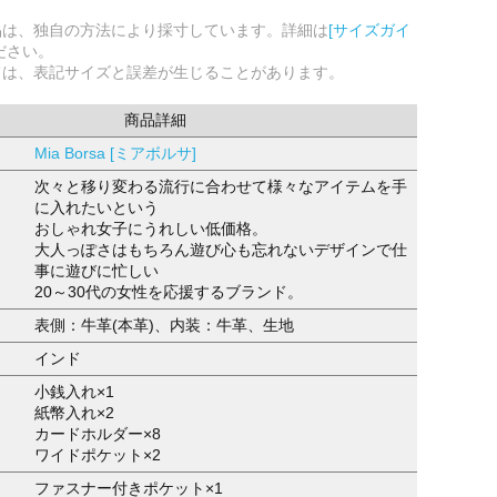
品は、独自の方法により採寸しています。詳細は
[サイズガイ
ださい。
ては、表記サイズと誤差が生じることがあります。
商品詳細
Mia Borsa [ミアボルサ]
次々と移り変わる流行に合わせて様々なアイテムを手
に入れたいという
おしゃれ女子にうれしい低価格。
大人っぽさはもちろん遊び心も忘れないデザインで仕
事に遊びに忙しい
20～30代の女性を応援するブランド。
表側：牛革(本革)、内装：牛革、生地
インド
小銭入れ×1
紙幣入れ×2
カードホルダー×8
ワイドポケット×2
ファスナー付きポケット×1