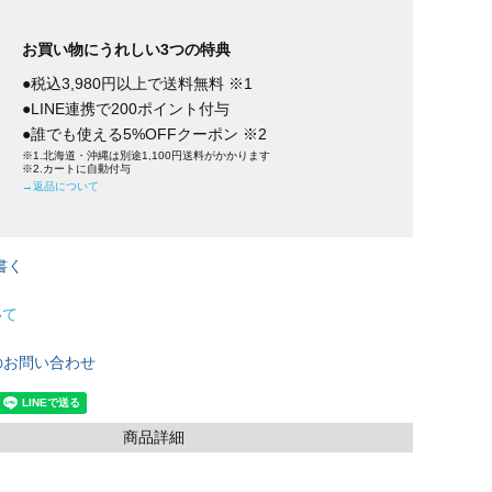
お買い物にうれしい3つの特典
●税込3,980円以上で送料無料 ※1
●LINE連携で200ポイント付与
●誰でも使える5%OFFクーポン ※2
※1.北海道・沖縄は別途1,100円送料がかかります
※2.カートに自動付与
→返品について
書く
いて
のお問い合わせ
商品詳細