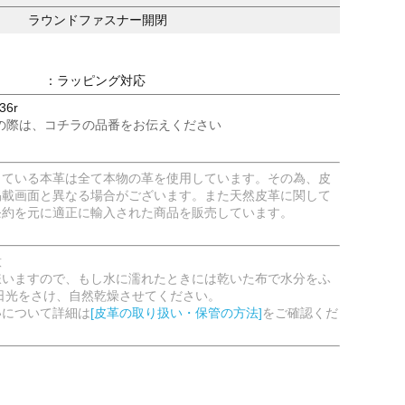
ラウンドファスナー開閉
：ラッピング対応
36r
の際は、コチラの品番をお伝えください
している本革は全て本物の革を使用しています。その為、皮
掲載画面と異なる場合がございます。また天然皮革に関して
条約を元に適正に輸入された商品を販売しています。
意
嫌いますので、もし水に濡れたときには乾いた布で水分をふ
日光をさけ、自然乾燥させてください。
いについて詳細は
[皮革の取り扱い・保管の方法]
をご確認くだ