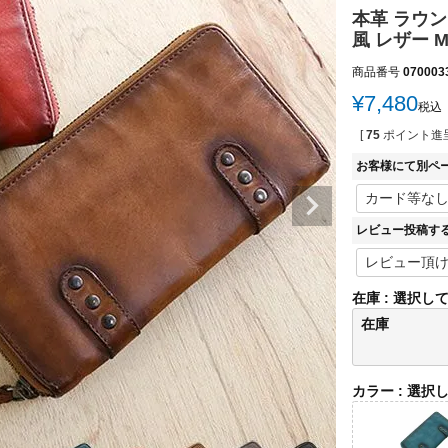
本革 ラウ
風 レザー M
商品番号
070003
¥
7,480
税込
[
75
ポイント進呈
お客様にて別ペ
レビュー投稿す
在庫
選択し
在庫
カラー
選択