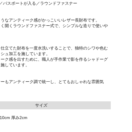
納／パスポートが入る／ラウンドファスナー
ようなアンティーク感がかっこいいレザー長財布です。
きく開くラウンドファスナー式で、シンプルな造りで使いや
て仕立てた財布を一度水洗いすることで、独特のシワや色む
ッシュ加工を施しています。
ィーク感を出すために、職人が手作業で影を作るシャドーグ
を施しています。
ナーもアンティーク調で統一し、とてもおしゃれな雰囲気
サイズ
10cm 厚み2cm