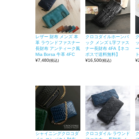
レザー 財布 メンズ 本
クロコダイルホーンバ
革 ラウンドファスナー
ック メンズ L字ファス
長財布 アンティーク風
ナー長財布 4FA【ネコ
ー
Mia Borsa 牛革 4FC
ポスで送料無料】
ト
¥
7,480
¥
16,500
¥
(税込)
(税込)
シャイニングクロコダ
クロコダイル ラウンド