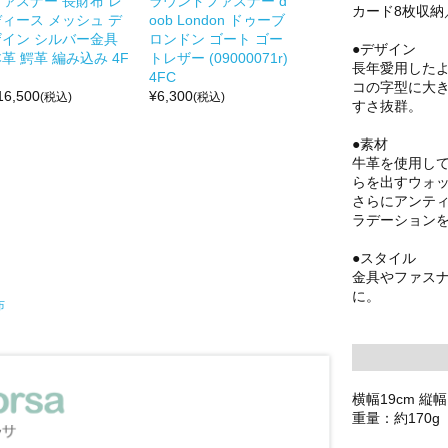
ファスナー 長財布 レ
ラウンドファスナー d
カード8枚収
ディース メッシュ デ
oob London ドゥーブ
ザイン シルバー金具
ロンドン ゴート ゴー
●デザイン
革 鰐革 編み込み 4F
トレザー (09000071r)
長年愛用した
4FC
コの字型に大
16,500
¥
6,300
(税込)
(税込)
すさ抜群。
●素材
牛革を使用し
らを出すウォ
さらにアンテ
ラデーション
●スタイル
金具やファス
に。
布
横幅19cm 縦幅
重量：約170g