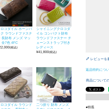
クロコダイル ホーンバ
シャイニングクロコダ
ック ラウンドファスナ
イル コンパクト財布
 長財布 メンズ マッ
ラウンドファスナー チ
 全7色 4FC
ェーンストラップ付き
22,000
レディース
(税込)
¥
41,800
(税込)
レビューを
返品特約につ
商品について
クロコダイル ラウンド
二つ折り 財布 メンズ
●特長