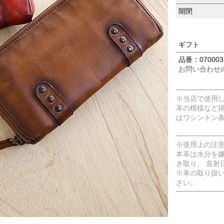
開閉
ギフト
品番：070003
お問い合わせ
※当店で使用
革の模様など
はワシントン
※使用上の注
本革は水分を
き取り、 直射
※革の取り扱
さい。