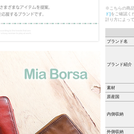
※こちらの商
ド]
をご確認く
計り方によっ
ブランド名
ブランド紹介
素材
原産国
内側収納
外側収納