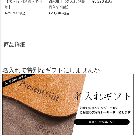
【名入れ 別途購入で可
BIAGINI 【名入れ 別途
¥
5,280
(税込)
能】
購入で可能】
¥
29,700
¥
29,700
(税込)
(税込)
商品詳細
名入れで特別なギフトにしませんか