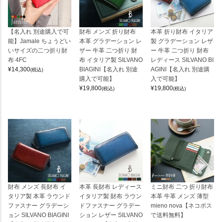
【名入れ 別途購入で可
財布 メンズ 折り財布
本革 折り財布 イタリア
能】Jamale ちょうどい
本革 グラデーション レ
製 グラデーション レザ
いサイズの二つ折り財
ザー 牛革 二つ折り 財
ー 牛革 二つ折り 財布
布 4FC
布 イタリア製 SILVANO
レディース SILVANO BI
¥
14,300
BIAGINI【名入れ 別途
AGINI【名入れ 別途購
(税込)
購入で可能】
入で可能】
¥
19,800
¥
19,800
(税込)
(税込)
財布 メンズ 長財布 イ
本革 長財布 レディース
ミニ財布 二つ 折り財布
タリア製 本革 ラウンド
イタリア製 財布 ラウン
本革 牛革 メンズ 薄型
ファスナー グラデーシ
ドファスナー グラデー
mieno nova【ネコポス
ョン SILVANO BIAGINI
ション レザー SILVANO
で送料無料】