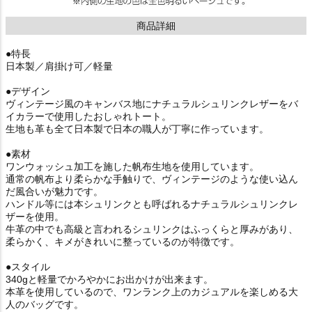
商品詳細
●特長
日本製／肩掛け可／軽量
●デザイン
ヴィンテージ風のキャンバス地にナチュラルシュリンクレザーをバ
イカラーで使用したおしゃれトート。
生地も革も全て日本製で日本の職人が丁寧に作っています。
●素材
ワンウォッシュ加工を施した帆布生地を使用しています。
通常の帆布より柔らかな手触りで、ヴィンテージのような使い込ん
だ風合いが魅力です。
ハンドル等には本シュリンクとも呼ばれるナチュラルシュリンクレ
ザーを使用。
牛革の中でも高級と言われるシュリンクはふっくらと厚みがあり、
柔らかく、キメがきれいに整っているのが特徴です。
●スタイル
340gと軽量でかろやかにお出かけが出来ます。
本革を使用しているので、ワンランク上のカジュアルを楽しめる大
人のバッグです。