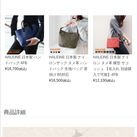
HALEINE 日本製 ハン
HALEINE 日本製 ナイ
HALEINE 日本製 ナイ
ドバッグ 4FB
ロンザック ヌメ革 ハン
ロン ヌメ革 横型 サコ
¥
18,700
ドバッグ 生地バッグ 肩
ッシュ 【名入れ 別途購
(税込)
掛け B5対応
入で可能】4FB
¥
16,500
¥
12,100
(税込)
(税込)
商品詳細