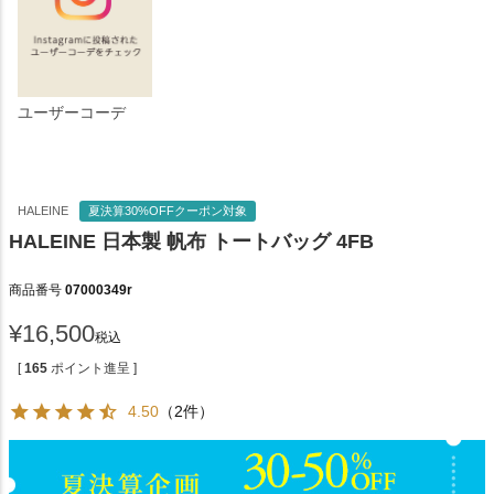
ユーザーコーデ
HALEINE
夏決算30%OFFクーポン対象
HALEINE 日本製 帆布 トートバッグ 4FB
商品番号
07000349r
¥
16,500
税込
[
165
ポイント進呈 ]
4.50
（2件）