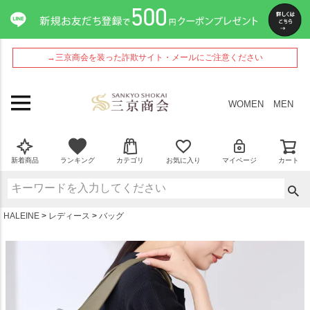
ペー
ジト
ップ
へ
→三京商会を装った詐欺サイト・メールにご注意ください
WOMEN
MEN
新着商品
ランキング
カテゴリ
お気に入り
マイページ
カート
HALEINE
レディース
バッグ