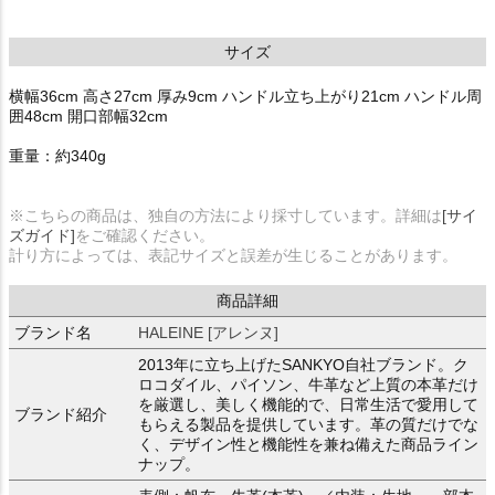
サイズ
横幅36cm 高さ27cm 厚み9cm ハンドル立ち上がり21cm ハンドル周
囲48cm 開口部幅32cm
重量：約340g
※こちらの商品は、独自の方法により採寸しています。詳細は
[サイ
ズガイド]
をご確認ください。
計り方によっては、表記サイズと誤差が生じることがあります。
商品詳細
ブランド名
HALEINE [アレンヌ]
2013年に立ち上げたSANKYO自社ブランド。ク
ロコダイル、パイソン、牛革など上質の本革だけ
を厳選し、美しく機能的で、日常生活で愛用して
ブランド紹介
もらえる製品を提供しています。革の質だけでな
く、デザイン性と機能性を兼ね備えた商品ライン
ナップ。