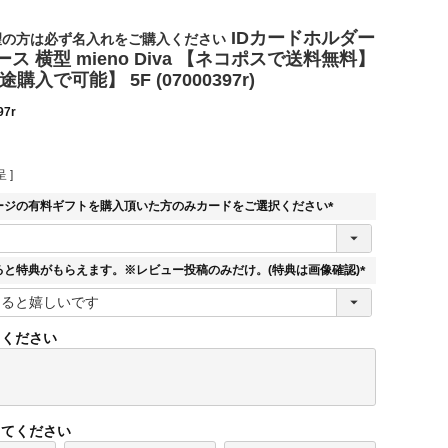
IDカードホルダー
望の方は必ず名入れをご購入ください
ース 横型 mieno Diva 【ネコポスで送料無料】
購入で可能】 5F (07000397r)
97r
 ]
ージの有料ギフトを購入頂いた方のみカードをご選択ください
(
必
須
ると特典がもらえます。※レビュー投稿のみだけ。(特典は画像確認)
)
(
必
須
てください
)
してください