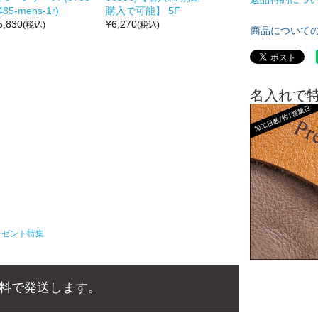
485-mens-1r)
購入で可能】 5F
5,830
¥
6,270
(税込)
(税込)
商品について
名入れで
レゼント特集
料で発送します。