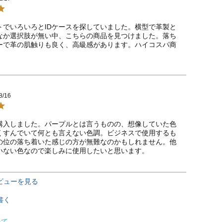
トでいろいろとIDケースを探していました。横型で革製と
なか選択肢が無い中、こちらの商品を見つけました。落ち
ーで革の肌触りも良く、高級感があります。ハイコスパ商
8/16
購入しました。パープルとは言うものの、想像していた色
くすんでいて何とも言えない色調。ビジネスで使用するも
の位の落ち着いた感じの方が無難なのかもしれません。他
いない色なので楽しみに使用したいと思います。
ビューを見る
書く
いて