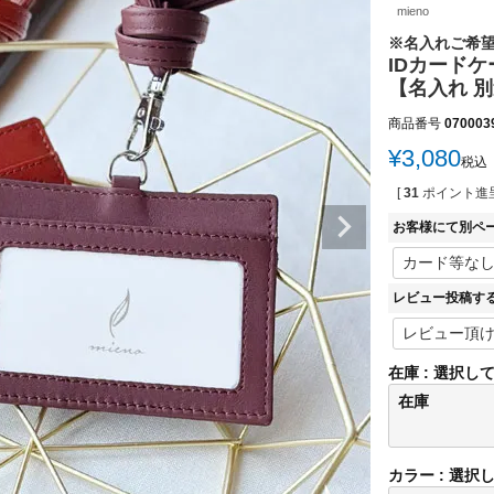
mieno
※名入れご希
IDカードケ
【名入れ 別途
商品番号
070003
¥
3,080
税込
[
31
ポイント進呈
お客様にて別ペ
レビュー投稿す
在庫
選択し
在庫
カラー
選択