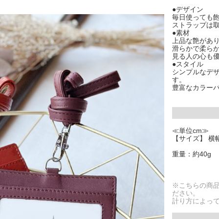
●デザイン
毎日使っても飽
ストラップは
●素材
上品な艶があ
滑らかで柔ら
見る人の心も
●スタイル
シンプルなデ
す。
豊富なカラー
≪単位cm≫
【サイズ】 横幅1
重量：約40g
※こちらの商
ださい。
計り方によっ