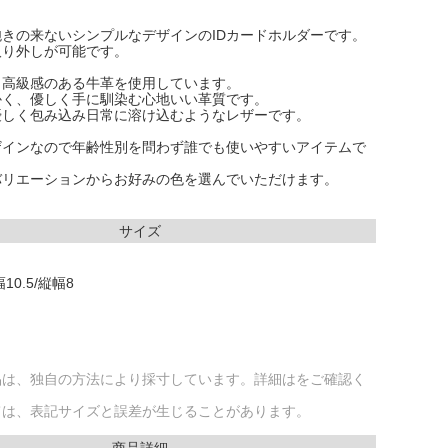
きの来ないシンプルなデザインのIDカードホルダーです。
取り外しが可能です。
り高級感のある牛革を使用しています。
かく、優しく手に馴染む心地いい革質です。
優しく包み込み日常に溶け込むようなレザーです。
ザインなので年齢性別を問わず誰でも使いやすいアイテムで
バリエーションからお好みの色を選んでいただけます。
サイズ
0.5/縦幅8
品は、独自の方法により採寸しています。詳細はをご確認く
ては、表記サイズと誤差が生じることがあります。
商品詳細