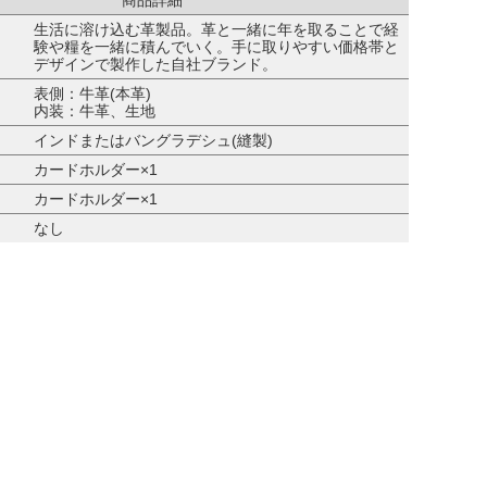
生活に溶け込む革製品。革と一緒に年を取ることで経
験や糧を一緒に積んでいく。手に取りやすい価格帯と
デザインで製作した自社ブランド。
表側：牛革(本革)
内装：牛革、生地
インドまたはバングラデシュ(縫製)
カードホルダー×1
カードホルダー×1
なし