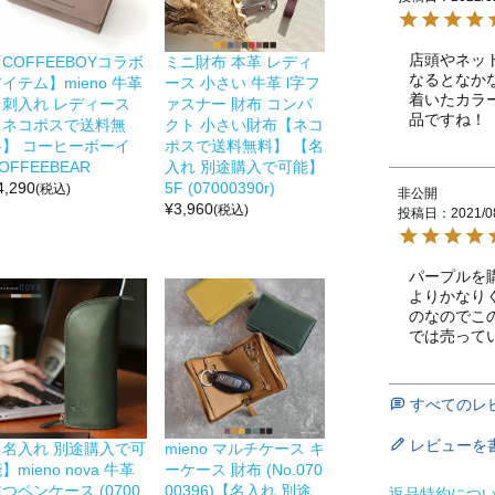
店頭やネッ
COFFEEBOYコラボ
ミニ財布 本革 レディ
なるとなか
イテム】mieno 牛革
ース 小さい 牛革 l字フ
着いたカラ
名刺入れ レディース
ァスナー 財布 コンパ
品ですね！
【ネコポスで送料無
クト 小さい財布【ネコ
料】 コーヒーボーイ
ポスで送料無料】 【名
OFFEEBEAR
入れ 別途購入で可能】
4,290
5F (07000390r)
(税込)
非公開
¥
3,960
(税込)
投稿日
2021/0
パープルを
よりかなり
のなのでこ
では売って
すべてのレ
レビューを
【名入れ 別途購入で可
mieno マルチケース キ
】mieno nova 牛革
ーケース 財布 (No.070
つペンケース (0700
00396)【名入れ 別途
返品特約につ