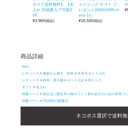
ポスで送料無料】 【名
ャイニング ギフト プ
0
入れ 別途購入で可能】
レゼント(06001885-m
¥
5F
ens-1r)
¥
3,960
¥
16,500
(税込)
(税込)
商品詳細
item
レディース
素材から探す・財布
牛革
カード入れ
レディース
財布・革小物
カード入れ
IDケース
ギフト
名入れ
特集ページ
新生活に贈る革小物ギフト｜新社会人のための本革プ
特集ページ
2026年の開運日
ネコポス選択で送料無