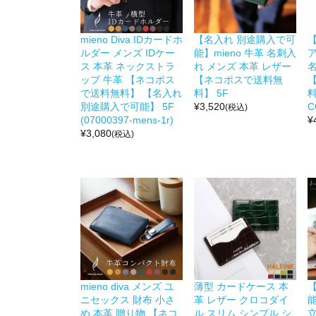
mieno Diva IDカードホ
【名入れ 別途購入で可
【
ルダー メンズ IDケー
能】mieno 牛革 名刺入
ア
ス 本革 ネックストラ
れ メンズ 本革 レザー
ップ 牛革 【ネコポス
【ネコポスで送料無
で送料無料】 【名入れ
料】 5F
別途購入で可能】 5F
¥
3,520
C
(税込)
(07000397-mens-1r)
¥
¥
3,080
(税込)
mieno diva メンズ ユ
薄型 カードケース 本
ニセックス 財布 小さ
革 レザー クロコダイ
能
め 本革 贈り物 【ネコ
ル スリム シンプル シ
立