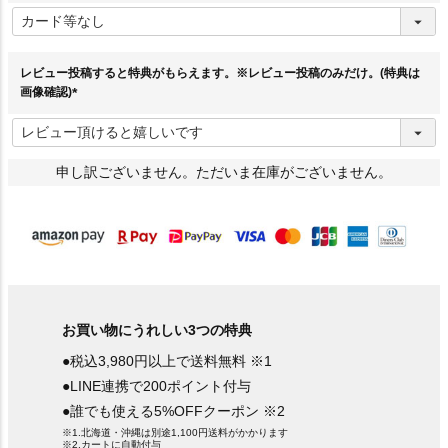
(
必
須
)
レビュー投稿すると特典がもらえます。※レビュー投稿のみだけ。(特典は
画像確認)
(
必
須
)
申し訳ございません。ただいま在庫がございません。
お買い物にうれしい3つの特典
●税込3,980円以上で送料無料 ※1
●LINE連携で200ポイント付与
●誰でも使える5%OFFクーポン ※2
※1.北海道・沖縄は別途1,100円送料がかかります
※2.カートに自動付与