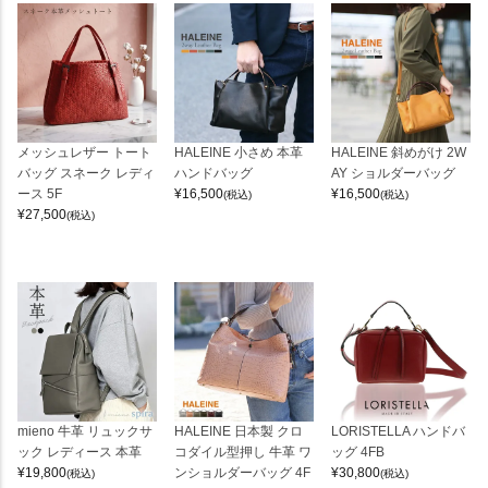
メッシュレザー トート
HALEINE 小さめ 本革
HALEINE 斜めがけ 2W
バッグ スネーク レディ
ハンドバッグ
AY ショルダーバッグ
ース 5F
¥
16,500
¥
16,500
(税込)
(税込)
¥
27,500
(税込)
mieno 牛革 リュックサ
HALEINE 日本製 クロ
LORISTELLA ハンドバ
ック レディース 本革
コダイル型押し 牛革 ワ
ッグ 4FB
¥
19,800
ンショルダーバッグ 4F
¥
30,800
(税込)
(税込)