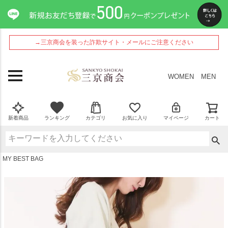
ペー
ジト
ップ
へ
→三京商会を装った詐欺サイト・メールにご注意ください
WOMEN
MEN
新着商品
ランキング
カテゴリ
お気に入り
マイページ
カート
MY BEST BAG