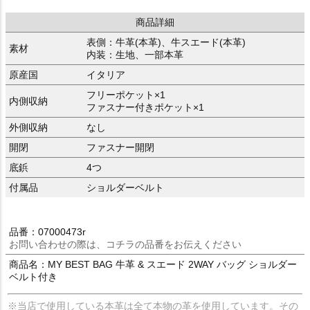
商品詳細
表側：牛革(本革)、牛スエード(本革)
素材
内装：生地、一部本革
原産国
イタリア
フリーポケット×1
内側収納
ファスナー付きポケット×1
外側収納
なし
開閉
ファスナー開閉
底鋲
4つ
付属品
ショルダーベルト
品番：07000473r
お問い合わせの際は、コチラの品番をお伝えください
商品名：MY BEST BAG 牛革 & スエード 2WAY バッグ ショルダー
ベルト付き
※当店で使用している本革は全て本物の革を使用しています。その