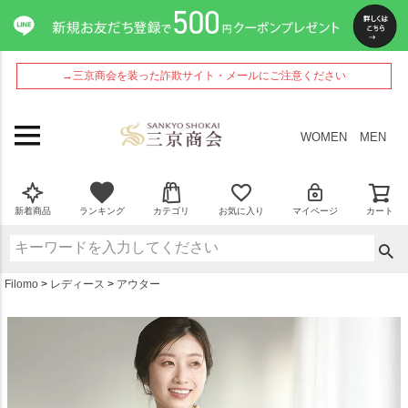
ペー
ジト
ップ
へ
→三京商会を装った詐欺サイト・メールにご注意ください
WOMEN
MEN
新着商品
ランキング
カテゴリ
お気に入り
マイページ
カート
Filomo
レディース
アウター