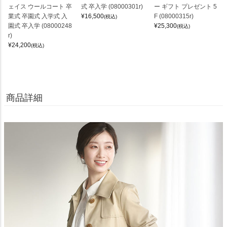
ェイス ウールコート 卒
式 卒入学 (08000301r)
ー ギフト プレゼント 5
業式 卒園式 入学式 入
¥
16,500
F (08000315r)
(税込)
園式 卒入学 (08000248
¥
25,300
(税込)
r)
¥
24,200
(税込)
商品詳細