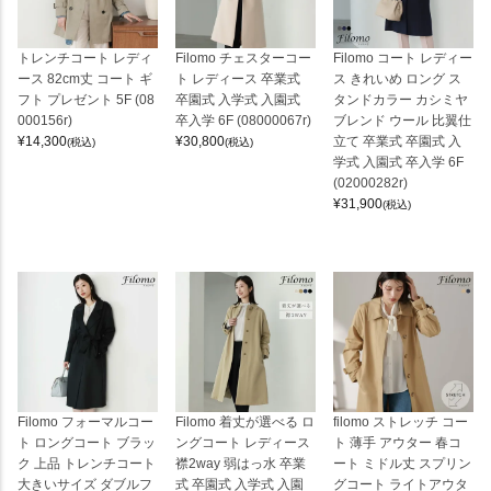
トレンチコート レディ
Filomo チェスターコー
Filomo コート レディー
ース 82cm丈 コート ギ
ト レディース 卒業式
ス きれいめ ロング ス
フト プレゼント 5F (08
卒園式 入学式 入園式
タンドカラー カシミヤ
000156r)
卒入学 6F (08000067r)
ブレンド ウール 比翼仕
¥
14,300
¥
30,800
立て 卒業式 卒園式 入
(税込)
(税込)
学式 入園式 卒入学 6F
(02000282r)
¥
31,900
(税込)
Filomo フォーマルコー
Filomo 着丈が選べる ロ
filomo ストレッチ コー
ト ロングコート ブラッ
ングコート レディース
ト 薄手 アウター 春コ
ク 上品 トレンチコート
襟2way 弱はっ水 卒業
ート ミドル丈 スプリン
大きいサイズ ダブルフ
式 卒園式 入学式 入園
グコート ライトアウタ