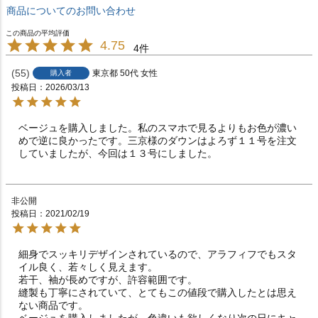
商品についてのお問い合わせ
4.75
4
55
東京都
50代
女性
購入者
投稿日
2026/03/13
ベージュを購入しました。私のスマホで見るよりもお色が濃い
めで逆に良かったです。三京様のダウンはよろず１１号を注文
していましたが、今回は１３号にしました。
非公開
投稿日
2021/02/19
細身でスッキリデザインされているので、アラフィフでもスタ
イル良く、若々しく見えます。

若干、袖が長めですが、許容範囲です。

縫製も丁寧にされていて、とてもこの値段で購入したとは思え
ない商品です。

ベージュを購入しましたが、色違いも欲しくなり次の日にキャ