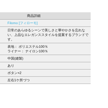
商品詳細
Filomo [フィローモ]
日常のあらゆるシーンで美しさと華やかさを忘れな
い、上品なエレガンススタイルを提案するブランドで
す。
表地： ポリエステル100％
ライナー： ナイロン100％
中国(縫製)
あり
ボタン×2
左右1ケ所づつ