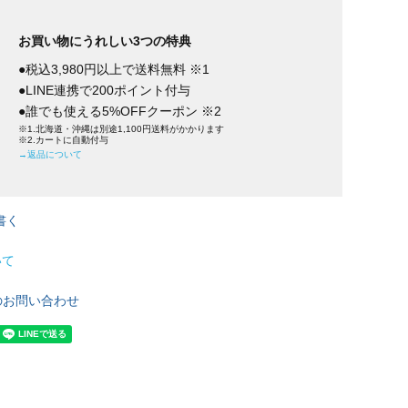
お買い物にうれしい3つの特典
●税込3,980円以上で送料無料 ※1
●LINE連携で200ポイント付与
●誰でも使える5%OFFクーポン ※2
※1.北海道・沖縄は別途1,100円送料がかかります
※2.カートに自動付与
→返品について
書く
いて
のお問い合わせ