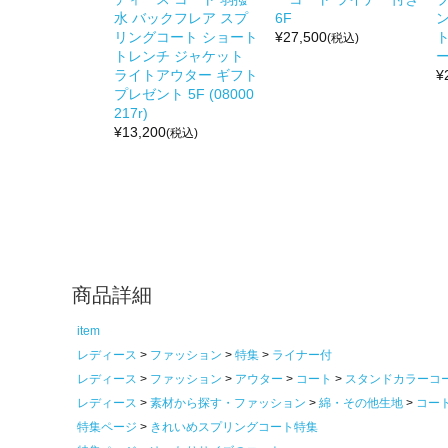
水 バックフレア スプ
6F
リングコート ショート
¥
27,500
(税込)
トレンチ ジャケット
ー
ライトアウター ギフト
¥
プレゼント 5F (08000
217r)
¥
13,200
(税込)
商品詳細
item
レディース
ファッション
特集
ライナー付
レディース
ファッション
アウター
コート
スタンドカラーコ
レディース
素材から探す・ファッション
綿・その他生地
コー
特集ページ
きれいめスプリングコート特集