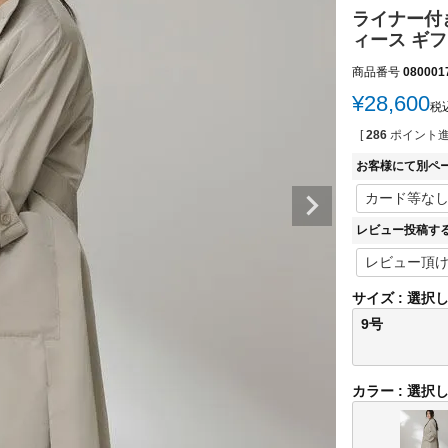
ライナー付き
ィース ギフト
商品番号
080001
¥
28,600
税
[
286
ポイント進
お客様にて別ペ
レビュー投稿す
サイズ
選択
9号
カラー
選択