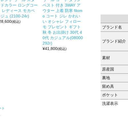
ンドカラー ロングコー
ベスト 付き 3WAY ア
ト レディース モカベ
ウター 上着 防寒 filom
ジュ (2100-24r)
o コート ジレ かわい
28,600
い オシャレ フィロー
(税込)
モ プレゼント ギフト
ブランド名
秋 冬 お出掛け 30代 4
0代 カジュアル(08000
ブランド紹介
292r)
¥
41,800
(税込)
素材
原産国
裏地
留め具
ポケット
洗濯表示
ート
ト