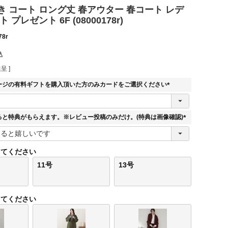
 コート ロング丈 春アウター 春コート レデ
 プレゼント 6F (08000178r)
78r
込
呈 ]
ージの有料ギフトを購入頂いた方のみカードをご選択ください
(
必
須
ると特典がもらえます。※レビュー投稿のみだけ。(特典は画像確認)
)
(
必
須
してください
)
11号
13号
してください