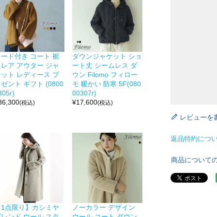
フード付き コート 裾
ダウンジャケット ショ
フレア アウター ジャ
ート丈 シームレス ダ
ケット レディース プ
ウン Filomo フィロー
ゼント ギフト (0800
モ 暖かい 防寒 5F(080
305r)
00307r)
36,300
¥
17,600
(税込)
(税込)
レビューを
返品特約につ
商品について
【1点限り】カシミヤ
ノーカラー デザイン
ブレンド ウール スタ
ウール コート ダウン