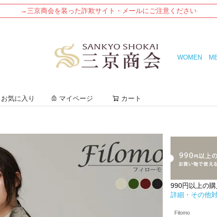
→三京商会を装った詐欺サイト・メールにご注意ください
WOMEN
M
検索
お気に入り
マイページ
カート
990円以上の
詳細・その他
Filomo