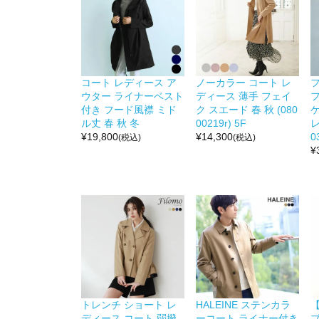
コート レディース ア
ノーカラー コート レ
ウター ライナーベスト
ディース 薄手 フェイ
付き フード風襟 ミド
ク スエード 春 秋 (080
ル丈 春 秋 冬
00219r) 5F
レ
¥
19,800
¥
14,300
0
(税込)
(税込)
¥
トレンチ ショート レ
HALEINE ステンカラ
ディース コート 弱撥
ーコート ライナー付き