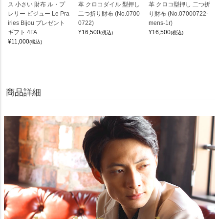
ス 小さい 財布 ル・プ
革 クロコダイル 型押し
革 クロコ型押し 二つ折
レリー ビジュー Le Pra
二つ折り財布 (No.0700
り財布 (No.07000722-
iries Bijou プレゼント
0722)
mens-1r)
ギフト 4FA
¥
16,500
¥
16,500
(税込)
(税込)
¥
11,000
(税込)
商品詳細