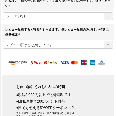
お客様にて別ページの有料ギフトを購入頂いた方のみカードをご選択くださ
い
(
必
須
)
レビュー投稿すると特典がもらえます。※レビュー投稿のみだけ。(特典は
画像確認)
(
必
須
)
お買い物にうれしい3つの特典
●税込3,980円以上で送料無料 ※1
●LINE連携で200ポイント付与
●誰でも使える5%OFFクーポン ※2
※1.北海道・沖縄は別途1,100円送料がかかります