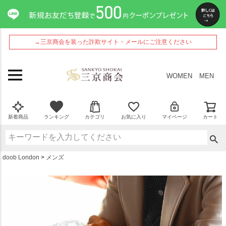
ペー
ジト
ップ
へ
→三京商会を装った詐欺サイト・メールにご注意ください
WOMEN
MEN
新着商品
ランキング
カテゴリ
お気に入り
マイページ
カート
doob London
メンズ