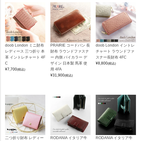
doob London ミニ財布
PRAIRIE コードバン 長
doob London イントレ
レディース 三つ折り 本
財布 ラウンドファスナ
チャート ラウンドファ
革 イントレチャート 4F
ー 内側 バイカラー デ
スナー長財布 4FC
C
ザイン 日本製 馬革 使
¥
8,800
(税込)
¥
7,700
用 4FA
(税込)
¥
31,900
(税込)
二つ折り財布 レディー
RODANIA イタリア牛
RODANIA イタリア牛