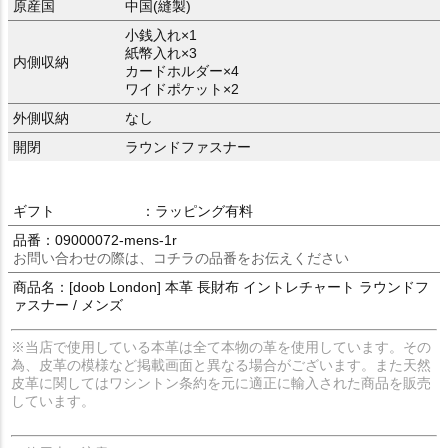
原産国
中国(縫製)
小銭入れ×1
紙幣入れ×3
内側収納
カードホルダー×4
ワイドポケット×2
外側収納
なし
開閉
ラウンドファスナー
ギフト
：ラッピング有料
品番：09000072-mens-1r
お問い合わせの際は、コチラの品番をお伝えください
商品名：[doob London] 本革 長財布 イントレチャート ラウンドフ
ァスナー / メンズ
※当店で使用している本革は全て本物の革を使用しています。その
為、皮革の模様など掲載画面と異なる場合がございます。また天然
皮革に関してはワシントン条約を元に適正に輸入された商品を販売
しています。