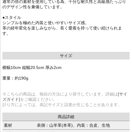
通常の倍の素材を使用している為、十分な耐久性と高級感たっぷり
のデザイン性を兼備しています。
●スタイル
シンプルを極めた内装と使いやすいサイズ感。
革の経年変化を楽しみながら、長く愛着を持って使い続けられま
す。
サイズ
横幅10cm 縦幅20.5cm 厚み2cm
重量：約190g
※こちらの商品は、独自の方法により採寸しています。詳細は
[サイ
ズガイド]
をご確認ください。
計り方によっては、表記サイズと誤差が生じることがあります。
商品詳細
素材
表側：山羊革(本革)、内装：合皮、生地