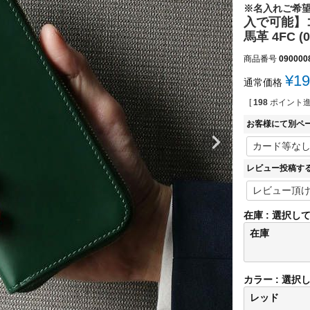
※名入れご希
入で可能】コ
馬革 4FC (0
商品番号
090000
¥
19
通常価格
[
198
ポイント進
お客様にて別ペ
レビュー投稿す
在庫
選択し
在庫
カラー
選択
レッド