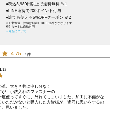
●税込3,980円以上で送料無料 ※1
●LINE連携で200ポイント付与
●誰でも使える5%OFFクーポン ※2
※1.北海道・沖縄は別途1,100円送料がかかります
※2.カートに自動付与
→返品について
4.75
4
1/12
の革、大きさ共に申し分なく

すが、小銭入れのファスナーの

一度使ってすぐに、外れてしまいました。加工に不備がな
ていただかないと購入した方皆様が、皆同じ思いをするの
と、思いました。