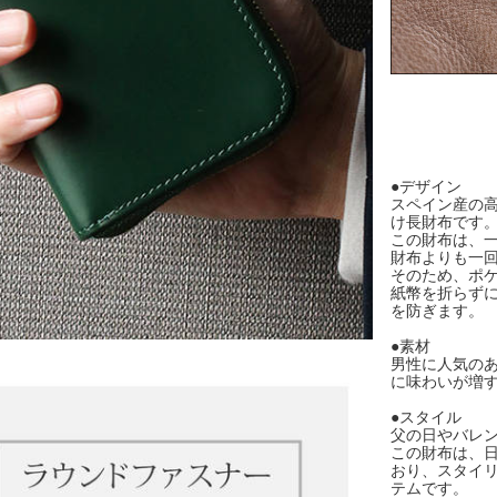
●デザイン
スペイン産の
け長財布です
この財布は、
財布よりも一
そのため、ポ
紙幣を折らず
を防ぎます。
●素材
男性に人気の
に味わいが増
●スタイル
父の日やバレ
この財布は、
おり、スタイ
テムです。