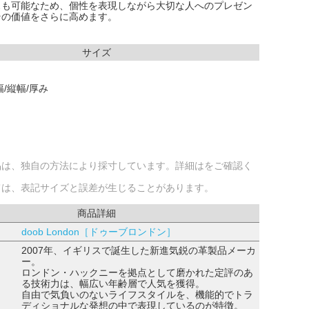
スも可能なため、個性を表現しながら大切な人へのプレゼン
その価値をさらに高めます。
サイズ
/縦幅/厚み
品は、独自の方法により採寸しています。詳細はをご確認く
ては、表記サイズと誤差が生じることがあります。
商品詳細
doob London［ドゥーブロンドン］
2007年、イギリスで誕生した新進気鋭の革製品メーカ
ー。
ロンドン・ハックニーを拠点として磨かれた定評のあ
る技術力は、幅広い年齢層で人気を獲得。
自由で気負いのないライフスタイルを、機能的でトラ
ディショナルな発想の中で表現しているのが特徴。