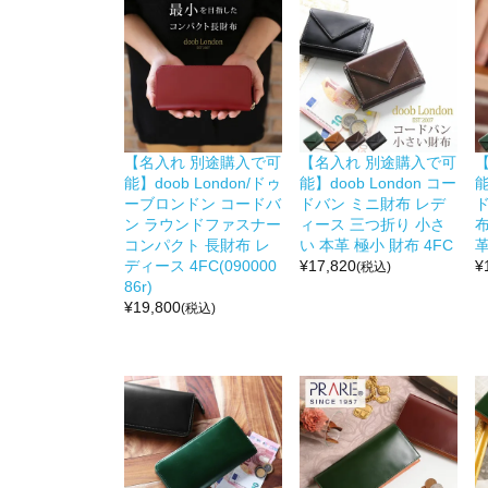
【名入れ 別途購入で可
【名入れ 別途購入で可
能】doob London/ドゥ
能】doob London コー
能
ーブロンドン コードバ
ドバン ミニ財布 レデ
ン ラウンドファスナー
ィース 三つ折り 小さ
布
コンパクト 長財布 レ
い 本革 極小 財布 4FC
革
ディース 4FC(090000
¥
17,820
¥
(税込)
86r)
¥
19,800
(税込)