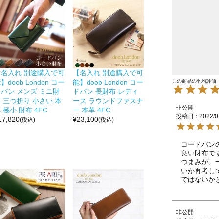
【名入れ 別途購入で可
【名入れ 別途購入で可
】doob London コー
能】doob London コー
ドバン メンズ ミニ財
ドバン 長財布 レディ
 三つ折り 小さい 本
ース ラウンドファスナ
非公開
 極小 財布 4FC
ー 本革 4FC
投稿日
2022/0
17,820
¥
23,100
(税込)
(税込)
コードバン
良い財布で
つまみが、
いか再考し
ではないか
非公開