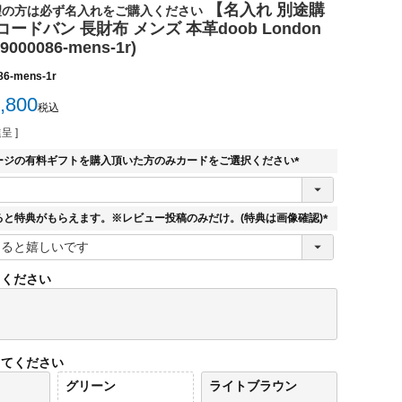
【名入れ 別途購
望の方は必ず名入れをご購入ください
ードバン 長財布 メンズ 本革doob London
9000086-mens-1r)
86-mens-1r
,800
税込
呈 ]
ージの有料ギフトを購入頂いた方のみカードをご選択ください
(
必
須
ると特典がもらえます。※レビュー投稿のみだけ。(特典は画像確認)
)
(
必
須
てください
)
してください
グリーン
ライトブラウン