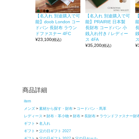
【名入れ 別途購入で可
【名入れ 別途購入で可
能】doob London コー
能】PRAIRIE 日本製
能
ドバン 長財布 ラウン
長財布 コードバン 小
ドファスナー 4FC
銭入れ付き / レディー
銭
¥
23,100
ス 4FA
ス
(税込)
¥
35,200
¥
(税込)
商品詳細
item
メンズ
素材から探す・財布
コードバン・馬革
レディース
財布・革小物
財布
長財布
ラウンドファスナー財
ギフト
名入れ
ギフト
父の日ギフト 2027
ギフト
父の日ギフト 2027
父の日セール