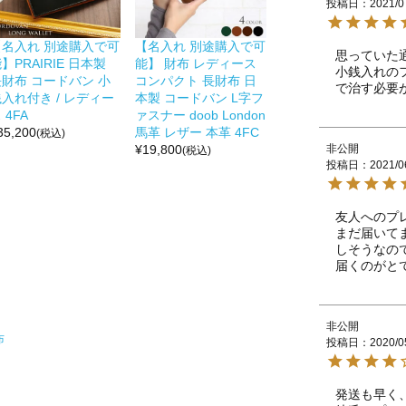
投稿日
2021/0
【名入れ 別途購入で可
【名入れ 別途購入で可
思っていた
】PRAIRIE 日本製
能】 財布 レディース
小銭入れの
長財布 コードバン 小
コンパクト 長財布 日
で治す必要
入れ付き / レディー
本製 コードバン L字フ
 4FA
ァスナー doob London
35,200
馬革 レザー 本革 4FC
(税込)
非公開
¥
19,800
(税込)
投稿日
2021/0
友人へのプ
まだ届いて
しそうなので
届くのがと
非公開
布
投稿日
2020/0
発送も早く