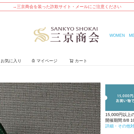
→三京商会を装った詐欺サイト・メールにご注意ください
WOMEN
M
検索
お気に入り
マイページ
カート
15,000円以上
開催期間:8/8 10:
詳細・その他