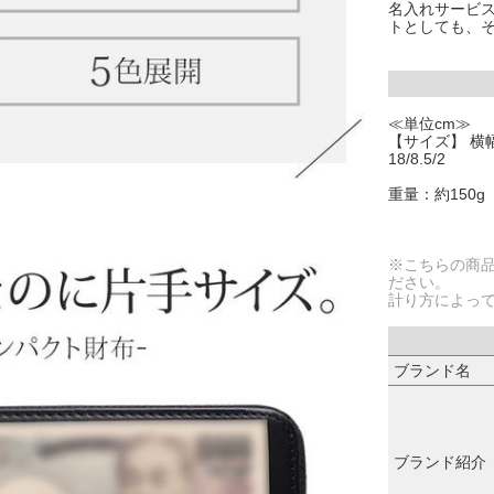
名入れサービ
トとしても、
≪単位cm≫
【サイズ】 横幅
18/8.5/2
重量：約150g
※こちらの商
ださい。
計り方によっ
ブランド名
ブランド紹介