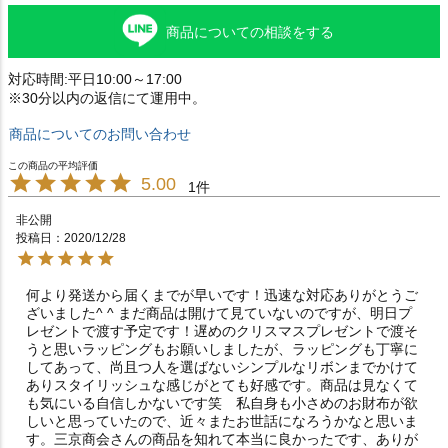
商品についての相談をする
対応時間:平日10:00～17:00
※30分以内の返信にて運用中。
商品についてのお問い合わせ
5.00
1
非公開
投稿日
2020/12/28
何より発送から届くまでが早いです！迅速な対応ありがとうご
ざいました^ ^ まだ商品は開けて見ていないのですが、明日プ
レゼントで渡す予定です！遅めのクリスマスプレゼントで渡そ
うと思いラッピングもお願いしましたが、ラッピングも丁寧に
してあって、尚且つ人を選ばないシンプルなリボンまでかけて
ありスタイリッシュな感じがとても好感です。商品は見なくて
も気にいる自信しかないです笑　私自身も小さめのお財布が欲
しいと思っていたので、近々またお世話になろうかなと思いま
す。三京商会さんの商品を知れて本当に良かったです、ありが