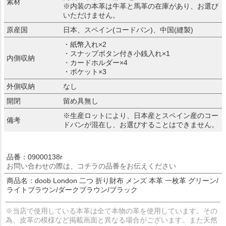
素材
※内装の本革は牛革と馬革の在庫があり、お選び
いただけません。
原産国
日本、スペイン(コードバン)、中国(縫製)
・紙幣入れ×2
・スナップボタン付き小銭入れ×1
内側収納
・カードホルダー×4
・ポケット×3
外側収納
なし
開閉
留め具無し
※生産ロットにより、日本産とスペイン産のコー
備考
ドバンが混在し、お選びすることはできません。
品番：09000138r
お問い合わせの際は、コチラの品番をお伝えください
商品名：doob London 二つ 折り財布 メンズ 本革 一枚革 グリーン/
ライトブラウン/ダークブラウン/ブラック
※当店で使用している本革は全て本物の革を使用しています。その
為、皮革の模様など掲載画面と異なる場合がございます。また天然