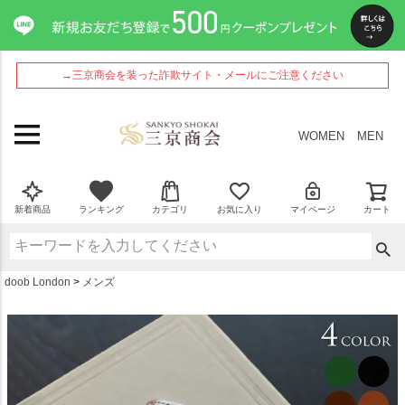
ペー
ジト
ップ
へ
→三京商会を装った詐欺サイト・メールにご注意ください
WOMEN
MEN
新着商品
ランキング
カテゴリ
お気に入り
マイページ
カート
doob London
メンズ