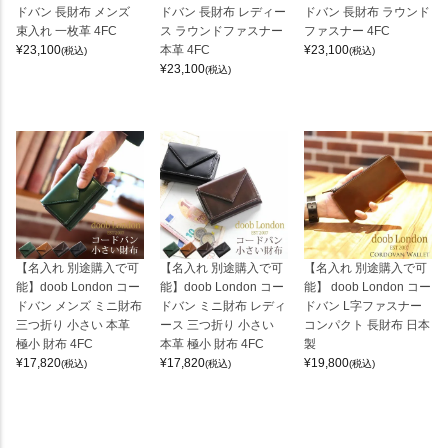
ドバン 長財布 メンズ
ドバン 長財布 レディー
ドバン 長財布 ラウンド
束入れ 一枚革 4FC
ス ラウンドファスナー
ファスナー 4FC
¥
23,100
本革 4FC
¥
23,100
(税込)
(税込)
¥
23,100
(税込)
【名入れ 別途購入で可
【名入れ 別途購入で可
【名入れ 別途購入で可
能】doob London コー
能】doob London コー
能】 doob London コー
ドバン メンズ ミニ財布
ドバン ミニ財布 レディ
ドバン L字ファスナー
三つ折り 小さい 本革
ース 三つ折り 小さい
コンパクト 長財布 日本
極小 財布 4FC
本革 極小 財布 4FC
製
¥
17,820
¥
17,820
¥
19,800
(税込)
(税込)
(税込)