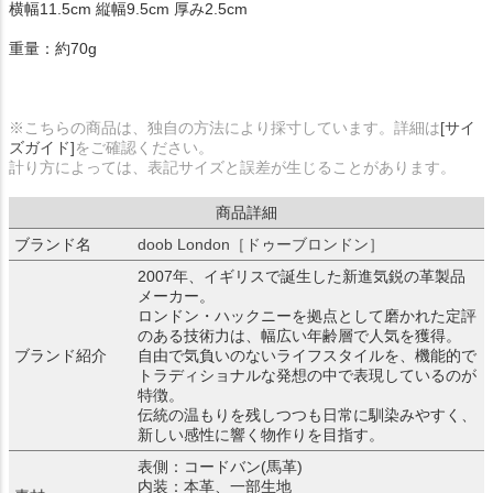
横幅11.5cm 縦幅9.5cm 厚み2.5cm
重量：約70g
※こちらの商品は、独自の方法により採寸しています。詳細は
[サイ
ズガイド]
をご確認ください。
計り方によっては、表記サイズと誤差が生じることがあります。
商品詳細
ブランド名
doob London［ドゥーブロンドン］
2007年、イギリスで誕生した新進気鋭の革製品
メーカー。
ロンドン・ハックニーを拠点として磨かれた定評
のある技術力は、幅広い年齢層で人気を獲得。
ブランド紹介
自由で気負いのないライフスタイルを、機能的で
トラディショナルな発想の中で表現しているのが
特徴。
伝統の温もりを残しつつも日常に馴染みやすく、
新しい感性に響く物作りを目指す。
表側：コードバン(馬革)
内装：本革、一部生地