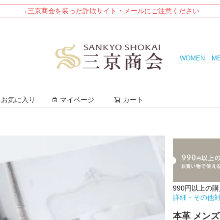
→三京商会を装った詐欺サイト・メールにご注意ください
WOMEN
M
検索
お気に入り
マイページ
カート
990円以上の
詳細・その他
本革 メンズ