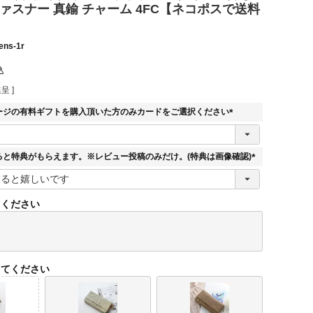
ァスナー 真鍮 チャーム 4FC【ネコポスで送料
ens-1r
込
呈 ]
ージの有料ギフトを購入頂いた方のみカードをご選択ください
(
必
須
ると特典がもらえます。※レビュー投稿のみだけ。(特典は画像確認)
)
(
必
須
てください
)
してください