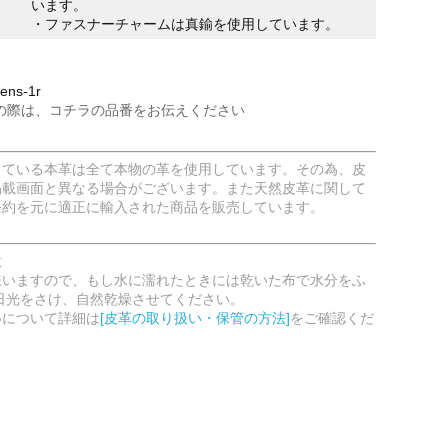
います。
・ファスナーチャームは真鍮を使用しています。
ns-1r
の際は、コチラの品番をお伝えください
している本革は全て本物の革を使用しています。その為、皮
掲載画面と異なる場合がございます。また天然皮革に関して
条約を元に適正に輸入された商品を販売しています。
意
嫌いますので、もし水に濡れたときには乾いた布で水分をふ
日光をさけ、自然乾燥させてください。
いについて詳細は
[皮革の取り扱い・保管の方法]
をご確認くだ