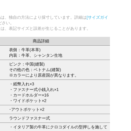
品は、独自の方法により採寸しています。詳細は
[サイズガイ
ださい。
ては、表記サイズと誤差が生じることがあります。
商品詳細
表側：牛革(本革)
内装：牛革、シャンタン生地
ピンク：中国(縫製)
その他の色：ベトナム(縫製)
※カラーにより原産国が異なります。
・紙幣入れ×3
・ファスナー式小銭入れ×1
・カードホルダー×16
・ワイドポケット×2
･アウトポケット×2
ラウンドファスナー式
・イタリア製の牛革にクロコダイルの型押しを施して