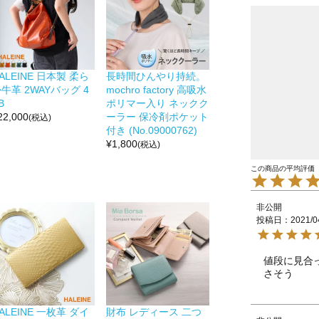
ALEINE 日本製 柔ら
長時間ひんやり持続。
牛革 2WAYバッグ 4
mochro factory 高吸水
B
ポリマー入り ネックク
22,000
ーラー 保冷剤ポケット
(税込)
付き (No.09000762)
¥
1,800
(税込)
非公開
投稿日
2021/0
値段に見合
さそう
ALEINE 一枚革 ダイ
財布 レディース 二つ