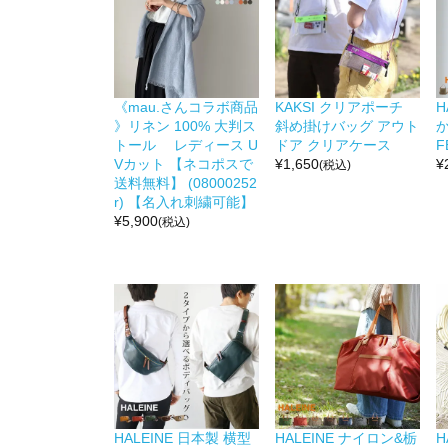
《mau.さんコラボ商品
KAKSI クリアポーチ
H
》リネン 100% 大判ス
斜め掛けバッグ アウト
か
トール レディース U
ドア クリアケース
F
Vカット 【ネコポスで
¥
1,650
¥
(税込)
送料無料】 (08000252
r) 【名入れ刺繍可能】
¥
5,900
(税込)
HALEINE 日本製 横型
HALEINE ナイロン&栃
H