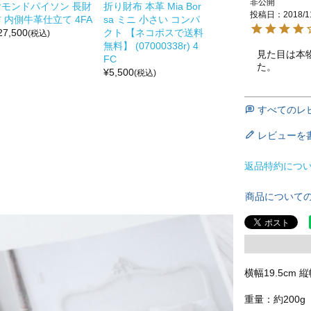
非公開
ヤモンドパイソン 長財
折り財布 本革 Mia Bor
投稿日
2018/1
 内側牛革仕立て 4FA
sa ミニ 小さい コンパ
27,500
クト 【ネコポスで送料
(税込)
無料】 (07000338r) 4
見た目は本
FC
た。
¥
5,500
(税込)
すべてのレ
レビューを
返品特約につ
商品について
横幅19.5cm 縦
重量：約200g