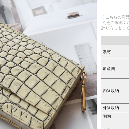
※こちらの商
ド]
をご確認く
計り方によっ
素材
原産国
内側収納
外側収納
開閉