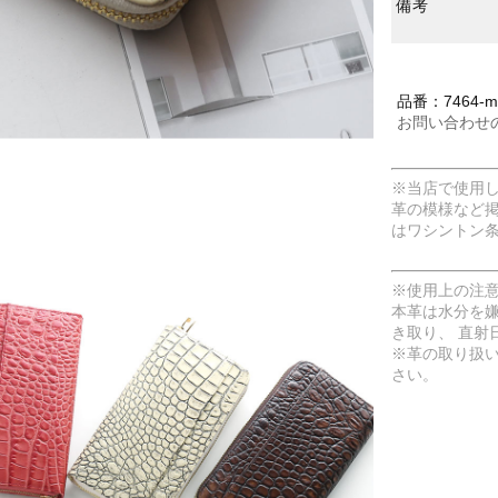
備考
品番：7464-me
お問い合わせ
※当店で使用
革の模様など
はワシントン
※使用上の注
本革は水分を
き取り、 直射
※革の取り扱
さい。