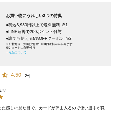
お買い物にうれしい3つの特典
●税込3,980円以上で送料無料 ※1
●LINE連携で200ポイント付与
●誰でも使える5%OFFクーポン ※2
※1.北海道・沖縄は別途1,100円送料がかかります
※2.カートに自動付与
→返品について
4.50
2
4/28
った感じの見た目で、カードが沢山入るので使い勝手が良