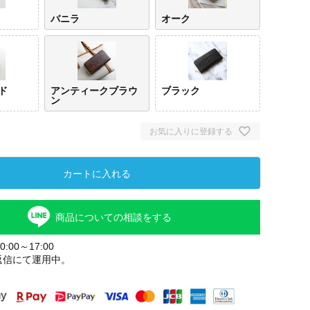
バニラ
オーク
ド
アンティークブラウ
ブラック
ン
お気に入りに登録する
カートに入れる
ヒマラヤ
バニラ
オー
商品についての相談をする
:00～17:00
返信にて運用中。