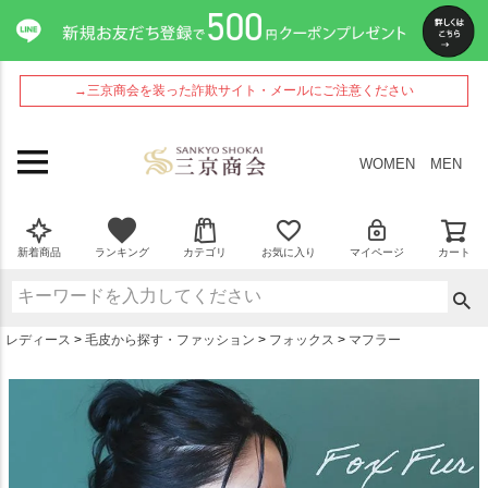
ペー
ジト
ップ
へ
→三京商会を装った詐欺サイト・メールにご注意ください
WOMEN
MEN
新着商品
ランキング
カテゴリ
お気に入り
マイページ
カート
レディース
毛皮から探す・ファッション
フォックス
マフラー