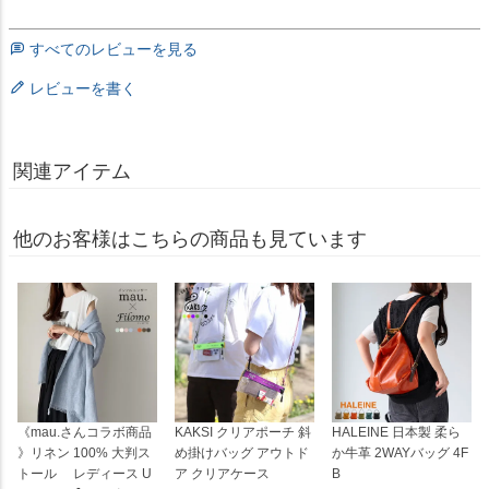
すべてのレビューを見る
レビューを書く
関連アイテム
他のお客様はこちらの商品も見ています
《mau.さんコラボ商品
KAKSI クリアポーチ 斜
HALEINE 日本製 柔ら
》リネン 100% 大判ス
め掛けバッグ アウトド
か牛革 2WAYバッグ 4F
トール レディース U
ア クリアケース
B