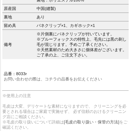
裏地：ポリエステル100%
原産国
中国(縫製)
裏地
あり
留め具
バネクリップ×1、カギホック×1
※片側裏にバネクリップが付いています。
※ブルーフォックスの特性上、毛先には黒の刺し
備考
毛が混じります。予めご了承ください。
※天然素材のため大きさに個体差がございます。
ご了承の上、ご注文下さい。
品番：8033r
お問い合わせの際は、コチラの品番をお伝えください
※使用上の注意
毛皮は大変、デリケートな素材になりますので、 クリーニングを必
要とされる場合はご家庭で実施せず、 必ず信頼のおけるクリーニン
グ店にご相談ください。
※毛皮の取り扱いについて詳細は
[毛皮の取り扱い・保管の方法]
をご
確認ください。