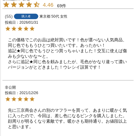
4.46
69
55
東京都
50代
女性
購入者
投稿日
2026/01/31
この価格でこのお品は絶対買いです！色が選べない人気商品、
同じ色でももうひとつ買いたいです。あったかい！

追記★同じ色でもうひとつ買っちゃいました！交互に使えば傷
みも少ないかな〜と。

さらに追記★同じ色を頼みましたが、毛色がかなり違って濃い
バージョンがとどきました！ウレシイ誤算です！
非公開
投稿日
2021/12/26
先に三京商会さんの別のマフラーを買って、あまりに暖かく気
に入ったので、今回は、差し色になるピンクを購入しました。
顔周りが明るくなり素敵です。暖かさも期待通り。お値段以上
と思います。