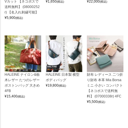
Vカット 【ネコポスで
¥
1,650
¥
22,000
(税込)
(税込)
送料無料】 (08000252
r) 【名入れ刺繍可能】
¥
5,900
(税込)
HALEINE ナイロン&栃
HALEINE 日本製 横型
財布 レディース 二つ折
木レザー たつのレザー
ボディバッグ
り財布 本革 Mia Borsa
ボストンバッグ 大きめ
¥
19,800
ミニ 小さい コンパクト
(税込)
4FB
【ネコポスで送料無
¥
15,400
料】 (07000338r) 4FC
(税込)
¥
5,500
(税込)