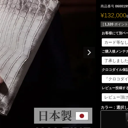
商品番号
060019
¥
132,000
[
1,320
ポイント
お客様にて別ペ
ご購入後メンテ
クロコダイル保
レビュー投稿す
カラー
選択