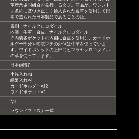
革産業協同組合が発行するタグ。商品が、ワシント
ン条約に基づき正しく輸入された皮革を使用して日
本で造られた日本製品であることの証。
表側：ナイルクロコダイル
内装：牛革、合皮、ナイルクロコダイル
※内装各ポケットの内側に合皮を使用し、カードホ
ルダー部分や蛇腹マチの外側は牛革を使っていま
す。ワイドポケットの上部にヒマラヤクロコダイル
の革を使っています。
日本(縫製)
小銭入れ×1
紙幣入れ×4
カードホルダー×12
ワイドポケット×2
なし
ラウンドファスナー式