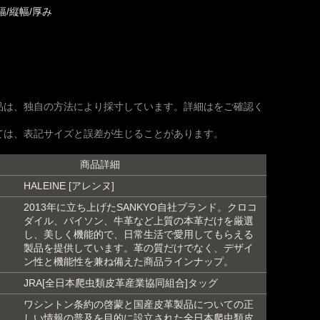
幅/縦幅/厚み
品は、独自の方法により採寸しています。詳細はをご確認く
ては、表記サイズと誤差が生じることがあります。
商品詳細
HALEINE [アレンヌ]
2013年に立ち上げたSANKYO自社ブランド。クロコ
ダイル、パイソン、牛革など上質の本革だけを厳選
し、美しく機能的で、日常生活で愛用してもらえる
製品を提供しています。革の質だけでなく、デザイ
ン性と機能性を兼ね備えた商品ラインナップ。
JRA[全日本爬虫類皮革産業協同組合]タッグ
ワシントン条約の啓蒙と国産皮革製品についての正
しい情報の普及を目的に設立された全日本爬虫類皮