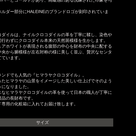
ルダー部分にHALEINEのブランドロゴが刻印されていま
コダイルは、ナイルクロコダイルの革を丁寧に鞣し、染色や
切行わずにクロコダイル本来の天然斑模様を生かします。
ュアホワイトが表現される腹部の中心を財布の中央に配する
中央から腑模様が左右対称の様に美しく並ぶ、贅沢なセンタ
てています。
ランドでも人気の『ヒマラヤクロコダイル』。
ったヒマラヤの山景をイメージした美しい仕上げでそのよう
うになりました。
スなヒマラヤクロコダイルの革を使って日本の職人が丁寧に
製品の長財布です。
ド専用の化粧箱に入れてお届け致します。
サイズ