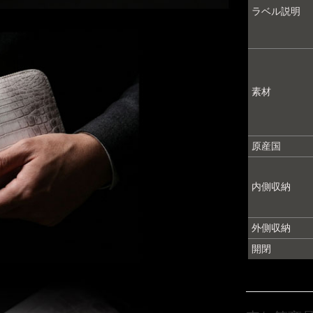
ラベル説明
素材
原産国
内側収納
外側収納
開閉