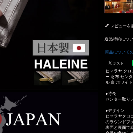
レビューを
返品特約につ
商品について
ヒマラヤ クロコ
ー 財布 セン
ル 白 ホワイト 
●特長
センター取り
●デザイン
ヒマラヤクロ
のラウンドフ
表面と裏面で
金具の色はシ