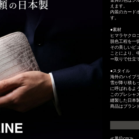
えます。
内装のカードホ
す。
●素材
ヒマラヤクロ
脱色工程を一
その美しいピ
ことにより、
ー取りで仕立
●スタイル
海外のハイブ
雪が降り積も
に呼ばれるよ
このプレシャ
縫製した日本
商品はブラン
≪単位cm≫