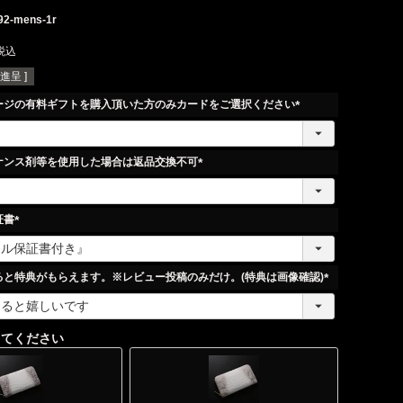
92-mens-1r
税込
進呈 ]
ージの有料ギフトを購入頂いた方のみカードをご選択ください
(
必
須
ナンス剤等を使用した場合は返品交換不可
)
(
必
須
証書
)
(
必
須
ると特典がもらえます。※レビュー投稿のみだけ。(特典は画像確認)
)
(
必
須
してください
)