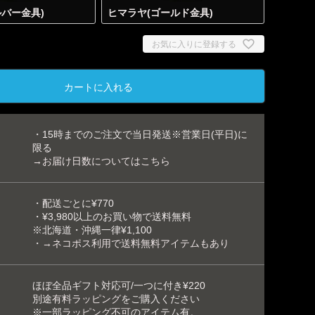
ルバー金具)
ヒマラヤ(ゴールド金具)
お気に入りに登録する
カートに入れる
・15時までのご注文で当日発送※営業日(平日)に
限る
→お届け日数についてはこちら
ヒマラ
ルバー
・配送ごとに¥770
・¥3,980以上のお買い物で送料無料
※北海道・沖縄一律¥1,100
・
→ネコポス利用で送料無料アイテムもあり
ほぼ全品ギフト対応可/一つに付き¥220
別途
有料ラッピング
をご購入ください
※一部
ラッピング不可
のアイテム有。