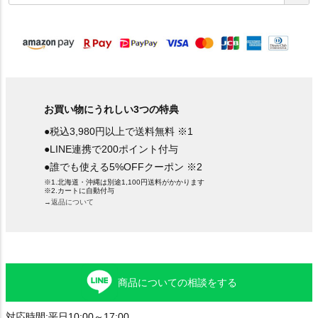
須
)
お買い物にうれしい3つの特典
●税込3,980円以上で送料無料 ※1
●LINE連携で200ポイント付与
●誰でも使える5%OFFクーポン ※2
※1.北海道・沖縄は別途1,100円送料がかかります
※2.カートに自動付与
→返品について
商品についての相談をする
対応時間:平日10:00～17:00