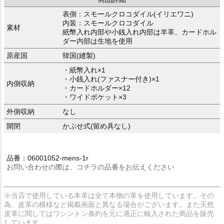
表側：スモールクロコダイル(イリエワニ)
内装：スモールクロコダイル
素材
紙幣入れ内部や小銭入れ内部は羊革、カードホル
ダー内部は生地を使用
原産国
韓国(縫製)
・紙幣入れ×1
・小銭入れ(ファスナー付き)×1
内側収納
・カードホルダー×12
・ワイドポケット×3
外側収納
なし
開閉
かぶせ式(留め具なし)
品番：06001052-mens-1r
お問い合わせの際は、コチラの品番をお伝えください
※当店で使用している本革は全て本物の革を使用しています。その
為、皮革の模様など掲載画面と異なる場合がございます。また天然
皮革に関してはワシントン条約を元に適正に輸入された商品を販売
しています。