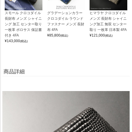
スモール クロコダイル
グラデーションカラー
ヒマラヤ クロコダイル
長財布 メンズ シャイニ
クロコダイル ラウンド
メンズ 長財布 シャイニ
ング 加工 センター取り
ファスナー メンズ 長財
ング加工 無双 センター
一枚革 ポロサス 保証書
布 4FA
取り 一枚革 日本製 4FA
付き 4FA
¥
85,800
¥
121,000
(税込)
(税込)
¥
143,000
(税込)
商品詳細