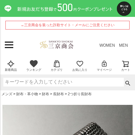
ペー
ジト
ップ
へ
→三京商会を装った詐欺サイト・メールにご注意ください
WOMEN
MEN
新着商品
ランキング
カテゴリ
お気に入り
マイページ
カート
メンズ
財布・革小物
財布
長財布
2つ折り長財布