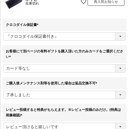
再入荷お知らせ
在庫切れ
クロコダイル保証書
(
必
須
)
お客様にて別ページの有料ギフトを購入頂いた方のみカードをご選択くださ
い
(
必
須
)
ご購入後メンテナンス剤等を使用した場合は返品交換不可
(
必
須
)
レビュー投稿すると特典がもらえます。※レビュー投稿のみだけ。(特典は
画像確認)
(
必