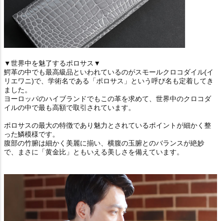
▼世界中を魅了するポロサス▼
鰐革の中でも最高級品といわれているのがスモールクロコダイル(イ
リエワニ)で、学術名である「ポロサス」という呼び名も定着してき
ました。
ヨーロッパのハイブランドでもこの革を求めて、世界中のクロコダ
イルの中で最も高額で取引されています。
ポロサスの最大の特徴であり魅力とされているポイントが細かく整
った鱗模様です。
腹部の竹腑は細かく美麗に揃い、横腹の玉腑とのバランスが絶妙
で、まさに「黄金比」ともいえる美しさを備えています。