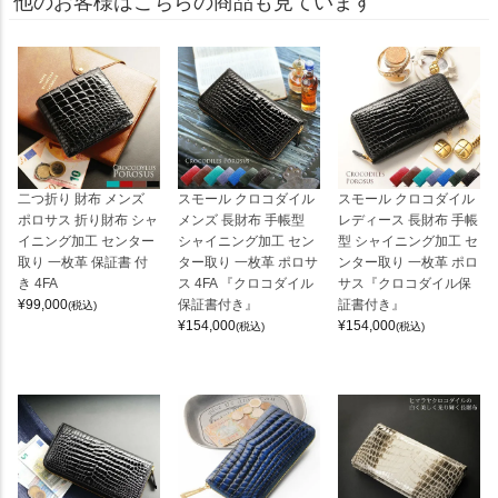
他のお客様はこちらの商品も見ています
二つ折り 財布 メンズ
スモール クロコダイル
スモール クロコダイル
ポロサス 折り財布 シャ
メンズ 長財布 手帳型
レディース 長財布 手帳
イニング加工 センター
シャイニング加工 セン
型 シャイニング加工 セ
取り 一枚革 保証書 付
ター取り 一枚革 ポロサ
ンター取り 一枚革 ポロ
き 4FA
ス 4FA 『クロコダイル
サス『クロコダイル保
¥
99,000
保証書付き』
証書付き』
(税込)
¥
154,000
¥
154,000
(税込)
(税込)