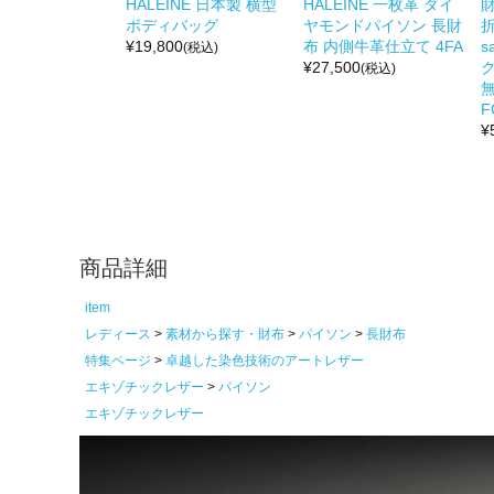
HALEINE 日本製 横型
HALEINE 一枚革 ダイ
ボディバッグ
ヤモンドパイソン 長財
折
¥
19,800
布 内側牛革仕立て 4FA
s
(税込)
¥
27,500
(税込)
無
F
¥
商品詳細
item
レディース
素材から探す・財布
パイソン
長財布
特集ページ
卓越した染色技術のアートレザー
エキゾチックレザー
パイソン
エキゾチックレザー