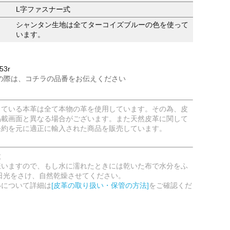
L字ファスナー式
シャンタン生地は全てターコイズブルーの色を使って
います。
53r
の際は、コチラの品番をお伝えください
している本革は全て本物の革を使用しています。その為、皮
掲載画面と異なる場合がございます。また天然皮革に関して
条約を元に適正に輸入された商品を販売しています。
意
嫌いますので、もし水に濡れたときには乾いた布で水分をふ
日光をさけ、自然乾燥させてください。
いについて詳細は
[皮革の取り扱い・保管の方法]
をご確認くだ