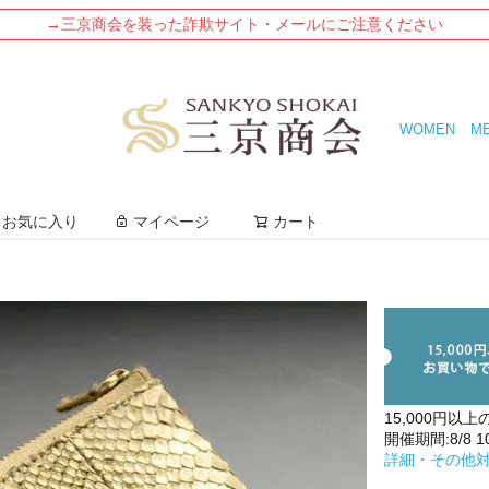
→三京商会を装った詐欺サイト・メールにご注意ください
WOMEN
M
検索
お気に入り
マイページ
カート
15,000円以上
開催期間:8/8 10:
詳細・その他