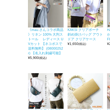
《mau.さんコラボ商品
KAKSI クリアポーチ
H
》リネン 100% 大判ス
斜め掛けバッグ アウト
か
トール レディース U
ドア クリアケース
F
Vカット 【ネコポスで
¥
1,650
¥
(税込)
送料無料】 (08000252
r) 【名入れ刺繍可能】
¥
5,900
(税込)