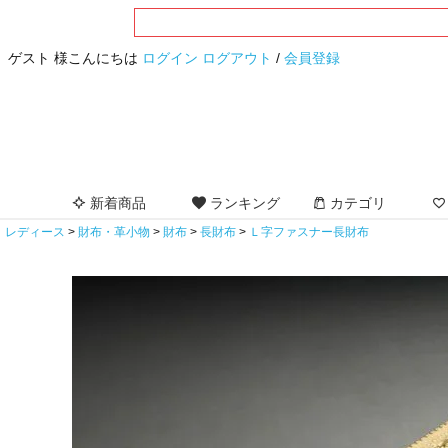
ゲスト 様こんにちは
ログイン
ログアウト
/
会員登録
新着商品
ランキング
カテゴリ
レディース
財布・革小物
財布
長財布
Ｌ字ファスナー長財布