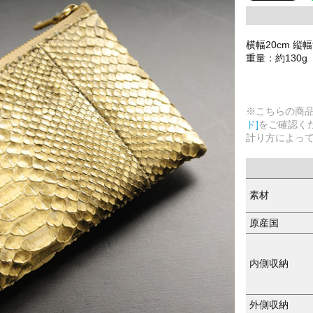
横幅20cm 縦幅
重量：約130g
※こちらの商
ド]
をご確認く
計り方によっ
素材
原産国
内側収納
外側収納