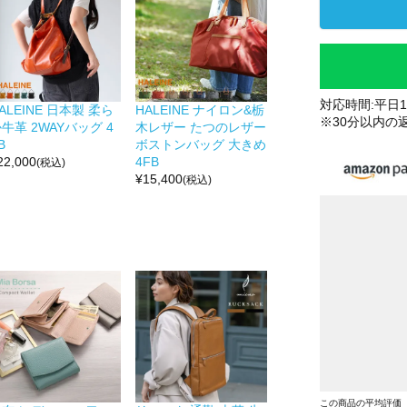
対応時間:平日10
ALEINE 日本製 柔ら
HALEINE ナイロン&栃
※30分以内の
牛革 2WAYバッグ 4
木レザー たつのレザー
B
ボストンバッグ 大きめ
22,000
4FB
(税込)
¥
15,400
(税込)