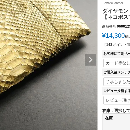
exotic leather
ダイヤモン
【ネコポスで
商品番号
060012
¥
14,300
税
[
143
ポイント進
お客様にて別ペ
ご購入後メンテ
レビュー投稿す
在庫
選択し
在庫