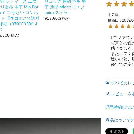
財布 レディース 二つ
リュック 通勤 本革 牛
り財布 本革 Mia Bor
革 薄型 mieno ミエノ
a ミニ 小さい コンパ
spira スピラ
非公開
クト 【ネコポスで送料
¥
17,600
(税込)
投稿日
2019/0
料】 (07000338r) 4
C
5,500
(税込)
L字ファス
写真との色
感じました。
また、長く
硬いのと、
経年での変
すべてのレ
レビューを
返品特約につ
商品について