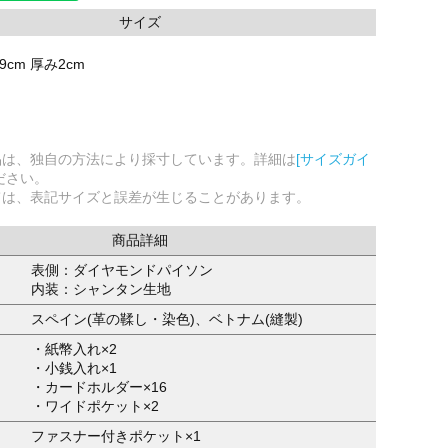
サイズ
9cm 厚み2cm
品は、独自の方法により採寸しています。詳細は
[サイズガイ
ださい。
ては、表記サイズと誤差が生じることがあります。
商品詳細
表側：ダイヤモンドパイソン
内装：シャンタン生地
スペイン(革の鞣し・染色)、ベトナム(縫製)
・紙幣入れ×2
・小銭入れ×1
・カードホルダー×16
・ワイドポケット×2
ファスナー付きポケット×1