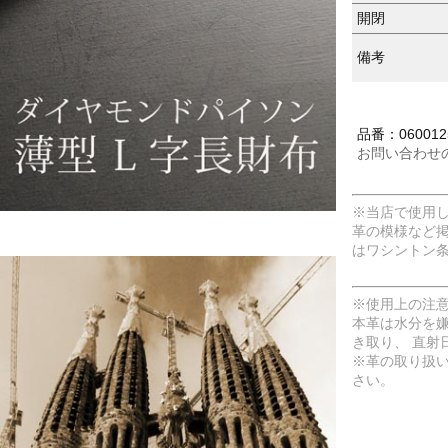
開閉
備考
品番：060012
お問い合わせ
※当店で使用
革の模様など
はワシントン
※使用上の注
本革は水分を
き取り、 直射
※革の取り扱
さい。