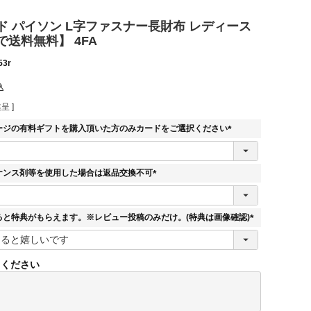
ド パイソン L字ファスナー長財布 レディース
送料無料】 4FA
53r
込
呈 ]
ージの有料ギフトを購入頂いた方のみカードをご選択ください
(
必
須
ナンス剤等を使用した場合は返品交換不可
)
(
必
須
ると特典がもらえます。※レビュー投稿のみだけ。(特典は画像確認)
)
(
必
須
てください
)