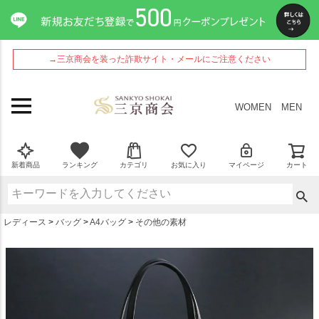
ペー
ジト
ップ
へ
→三京商会を装った詐欺サイト・メールにご注意ください
WOMEN
MEN
新着商品
ランキング
カテゴリ
お気に入り
マイページ
カート
レディース
バッグ
A4バッグ
その他の素材