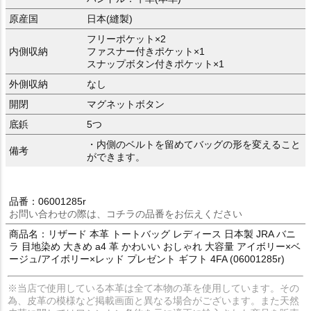
原産国
日本(縫製)
フリーポケット×2
内側収納
ファスナー付きポケット×1
スナップボタン付きポケット×1
外側収納
なし
開閉
マグネットボタン
底鋲
5つ
・内側のベルトを留めてバッグの形を変えること
備考
ができます。
品番：06001285r
お問い合わせの際は、コチラの品番をお伝えください
商品名：リザード 本革 トートバッグ レディース 日本製 JRA バニ
ラ 目地染め 大きめ a4 革 かわいい おしゃれ 大容量 アイボリー×ベ
ージュ/アイボリー×レッド プレゼント ギフト 4FA (06001285r)
※当店で使用している本革は全て本物の革を使用しています。その
為、皮革の模様など掲載画面と異なる場合がございます。また天然