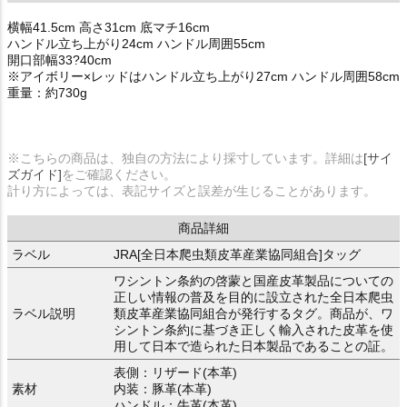
横幅41.5cm 高さ31cm 底マチ16cm
ハンドル立ち上がり24cm ハンドル周囲55cm
開口部幅33?40cm
※アイボリー×レッドはハンドル立ち上がり27cm ハンドル周囲58cm
重量：約730g
※こちらの商品は、独自の方法により採寸しています。詳細は
[サイ
ズガイド]
をご確認ください。
計り方によっては、表記サイズと誤差が生じることがあります。
商品詳細
ラベル
JRA[全日本爬虫類皮革産業協同組合]タッグ
ワシントン条約の啓蒙と国産皮革製品についての
正しい情報の普及を目的に設立された全日本爬虫
ラベル説明
類皮革産業協同組合が発行するタグ。商品が、ワ
シントン条約に基づき正しく輸入された皮革を使
用して日本で造られた日本製品であることの証。
表側：リザード(本革)
素材
内装：豚革(本革)
ハンドル：牛革(本革)