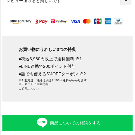
必
須
)
お買い物にうれしい3つの特典
●税込3,980円以上で送料無料 ※1
●LINE連携で200ポイント付与
●誰でも使える5%OFFクーポン ※2
※1.北海道・沖縄は別途1,100円送料がかかります
※2.カートに自動付与
→返品について
商品についての相談をする