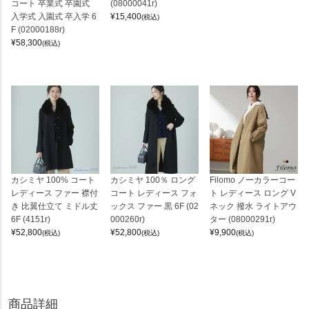
コート 卒業式 卒園式
(08000041r)
入学式 入園式 卒入学 6
¥
15,400
(税込)
F (02000188r)
¥
58,300
(税込)
カシミヤ 100% コート
カシミヤ 100％ ロング
Filomo ノーカラーコー
レディース ファー 襟付
コート レディース フォ
ト レディース ロング V
き 比翼仕立て ミドル丈
ックス ファー 黒 6F (02
ネック 撥水 ライトアウ
6F (4151r)
000260r)
ター (08000291r)
¥
52,800
¥
52,800
¥
9,900
(税込)
(税込)
(税込)
商品詳細