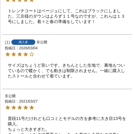
トレンチコートはベージュにして、これはブラックにしまし
た。三京様のダウンはよろず１１号なのですが、これらは１３
号にしました。着々と春の準備をしています！
1
非公開
購入者
投稿日
2026/03/04
サイズはちょうど良いです。きちんとした生地で、裏地もつい
ているので暖かく、でも動きは制限されません。一緒に購入し
たストールと合わせて着ています。
非公開
投稿日
2021/03/27
普段11号だけれども口コミとモデルの方を参考に大き目13号を
購入。

ちょっと大きすぎた。
