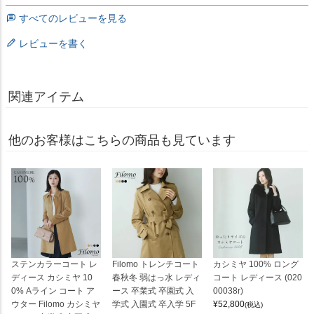
すべてのレビューを見る
レビューを書く
関連アイテム
他のお客様はこちらの商品も見ています
ステンカラーコート レ
Filomo トレンチコート
カシミヤ 100% ロング
ディース カシミヤ 10
春秋冬 弱はっ水 レディ
コート レディース (020
0% Aライン コート ア
ース 卒業式 卒園式 入
00038r)
ウター Filomo カシミヤ
学式 入園式 卒入学 5F
¥
52,800
(税込)