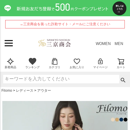
ペー
ジト
ップ
へ
→三京商会を装った詐欺サイト・メールにご注意ください
WOMEN
MEN
新着商品
ランキング
カテゴリ
お気に入り
マイページ
カート
Filomo
レディース
アウター