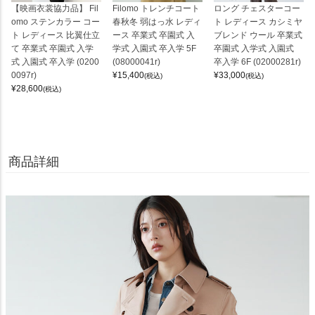
【映画衣裳協力品】 Fil
Filomo トレンチコート
ロング チェスターコー
omo ステンカラー コー
春秋冬 弱はっ水 レディ
ト レディース カシミヤ
ト レディース 比翼仕立
ース 卒業式 卒園式 入
ブレンド ウール 卒業式
て 卒業式 卒園式 入学
学式 入園式 卒入学 5F
卒園式 入学式 入園式
式 入園式 卒入学 (0200
(08000041r)
卒入学 6F (02000281r)
0097r)
¥
15,400
¥
33,000
(税込)
(税込)
¥
28,600
(税込)
商品詳細