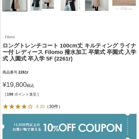
Filomo
ロングトレンチコート 100cm丈 キルティング ライナ
ー付 レディース Filomo 撥水加工 卒業式 卒園式 入学
式 入園式 卒入学 5F (2261r)
商品番号
2261r
¥
19,800
税込
[
198
ポイント進呈 ]
4.20
（30件）