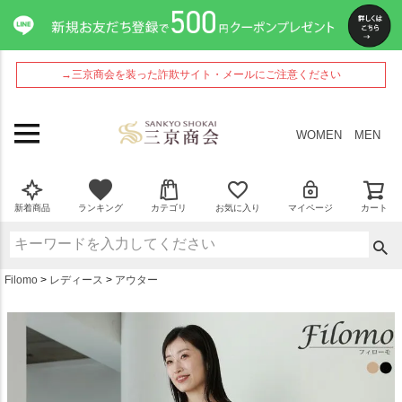
ペー
ジト
ップ
へ
→三京商会を装った詐欺サイト・メールにご注意ください
WOMEN
MEN
新着商品
ランキング
カテゴリ
お気に入り
マイページ
カート
Filomo
レディース
アウター