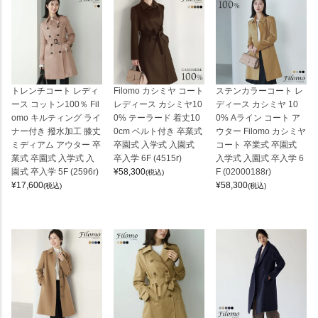
トレンチコート レディ
Filomo カシミヤ コート
ステンカラーコート レ
ース コットン100％ Fil
レディース カシミヤ10
ディース カシミヤ 10
omo キルティング ライ
0% テーラード 着丈10
0% Aライン コート ア
ナー付き 撥水加工 膝丈
0cm ベルト付き 卒業式
ウター Filomo カシミヤ
ミディアム アウター 卒
卒園式 入学式 入園式
コート 卒業式 卒園式
業式 卒園式 入学式 入
卒入学 6F (4515r)
入学式 入園式 卒入学 6
園式 卒入学 5F (2596r)
¥
58,300
F (02000188r)
(税込)
¥
17,600
¥
58,300
(税込)
(税込)