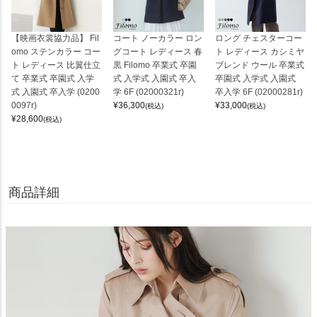
【映画衣裳協力品】 Fil
コート ノーカラー ロン
ロング チェスターコー
omo ステンカラー コー
グコート レディース 春
ト レディース カシミヤ
ト レディース 比翼仕立
黒 Filomo 卒業式 卒園
ブレンド ウール 卒業式
て 卒業式 卒園式 入学
式 入学式 入園式 卒入
卒園式 入学式 入園式
式 入園式 卒入学 (0200
学 6F (02000321r)
卒入学 6F (02000281r)
0097r)
¥
36,300
¥
33,000
(税込)
(税込)
¥
28,600
(税込)
商品詳細