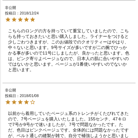
非公開
投稿日
2018/12/24
こちらのロングの方を持っていて重宝していましたので、こち
らも持っておきたいと思い購入しました。ライナーをつけると
少しごわつきますが、このお値段でのクオリティーはやはり、
中々ないと思います。9号サイズが多いですが二の腕でひっか
かる事が多いので11号にしましたが、良かったと思います。色
は、ピンク寄りよベージュなので、日本人の肌に合いやすいの
ではないかと思います。ベージュが1番使いやすいのでないか
と思います。
非公開
投稿日
2018/01/08
以前から着用していたベージュ系のトレンチがくたびれてきた
ので、7号ベージュを購入いたしました。155センチ、47キロ
で7号か9号かで迷いましたが、7号で問題なかったです。た
だ、色目はピンクベージュです。全体的には問題なかったです
が、ベルト通しの縫製が雑で、自分で補強しようかと思いまし