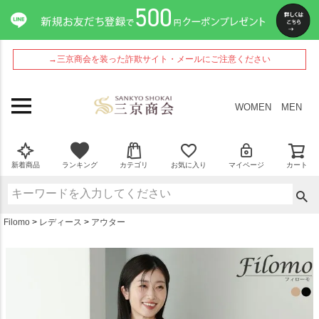
ペー
ジト
ップ
へ
→三京商会を装った詐欺サイト・メールにご注意ください
WOMEN
MEN
新着商品
ランキング
カテゴリ
お気に入り
マイページ
カート
Filomo
レディース
アウター