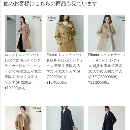
他のお客様はこちらの商品も見ています
ロングトレンチコート
Filomo トレンチコート
Filomo ステンカラー コ
100cm丈 キルティング
春秋冬 弱はっ水 レディ
ート Aライン レディー
ライナー付 レディース
ース 卒業式 卒園式 入
ス 弱撥水 卒業式 卒園
Filomo 撥水加工 卒業式
学式 入園式 卒入学 5F
式 入学式 入園式 卒入
卒園式 入学式 入園式
(08000041r)
学 5F (08000069r)
卒入学 5F (2261r)
¥
15,400
¥
13,200
(税込)
(税込)
¥
19,800
(税込)