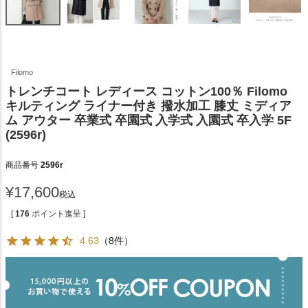
Filomo
トレンチコート レディース コットン100％ Filomo
キルティング ライナー付き 撥水加工 膝丈 ミディア
ム アウター 卒業式 卒園式 入学式 入園式 卒入学 5F
(2596r)
商品番号
2596r
¥
17,600
税込
[
176
ポイント進呈 ]
4.63
（8件）