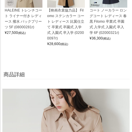
HALEINE トレンチコー
【映画衣裳協力品】 Fil
コート ノーカラー ロン
ト ライナー付き レディ
omo ステンカラー コー
グコート レディース 春
ース 撥水 バックプリー
ト レディース 比翼仕立
黒 Filomo 卒業式 卒園
ツ 5F (08000281r)
て 卒業式 卒園式 入学
式 入学式 入園式 卒入
¥
27,500
式 入園式 卒入学 (0200
学 6F (02000321r)
(税込)
0097r)
¥
36,300
(税込)
¥
28,600
(税込)
商品詳細