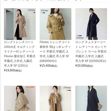
ロングトレンチコート
Filomo トレンチコート
ロング チェスターコー
100cm丈 キルティング
春秋冬 弱はっ水 レディ
ト レディース カシミヤ
ライナー付 レディース
ース 卒業式 卒園式 入
ブレンド ウール 卒業式
Filomo 撥水加工 卒業式
学式 入園式 卒入学 5F
卒園式 入学式 入園式
卒園式 入学式 入園式
(08000041r)
卒入学 6F (02000281r)
卒入学 5F (2261r)
¥
15,400
¥
33,000
(税込)
(税込)
¥
19,800
(税込)