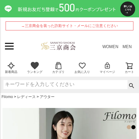
ペー
ジト
ップ
へ
→三京商会を装った詐欺サイト・メールにご注意ください
WOMEN
MEN
新着商品
ランキング
カテゴリ
お気に入り
マイページ
カート
Filomo
レディース
アウター