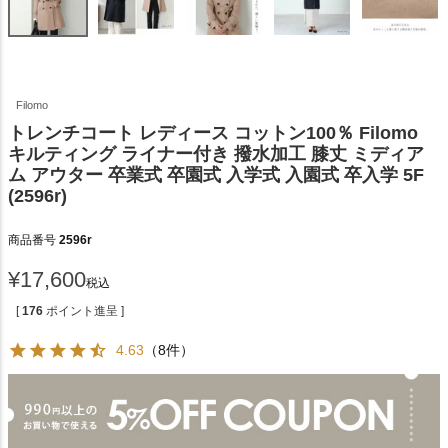
Filomo
トレンチコート レディース コットン100％ Filomo
キルティング ライナー付き 撥水加工 膝丈 ミディア
ム アウター 卒業式 卒園式 入学式 入園式 卒入学 5F
(2596r)
商品番号
2596r
¥
17,600
税込
[
176
ポイント進呈 ]
4.63
（8件）