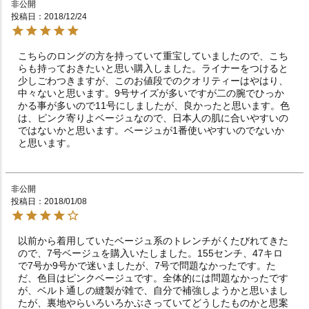
非公開
投稿日
2018/12/24
こちらのロングの方を持っていて重宝していましたので、こち
らも持っておきたいと思い購入しました。ライナーをつけると
少しごわつきますが、このお値段でのクオリティーはやはり、
中々ないと思います。9号サイズが多いですが二の腕でひっか
かる事が多いので11号にしましたが、良かったと思います。色
は、ピンク寄りよベージュなので、日本人の肌に合いやすいの
ではないかと思います。ベージュが1番使いやすいのでないか
と思います。
非公開
投稿日
2018/01/08
以前から着用していたベージュ系のトレンチがくたびれてきた
ので、7号ベージュを購入いたしました。155センチ、47キロ
で7号か9号かで迷いましたが、7号で問題なかったです。た
だ、色目はピンクベージュです。全体的には問題なかったです
が、ベルト通しの縫製が雑で、自分で補強しようかと思いまし
たが、裏地やらいろいろかぶさっていてどうしたものかと思案