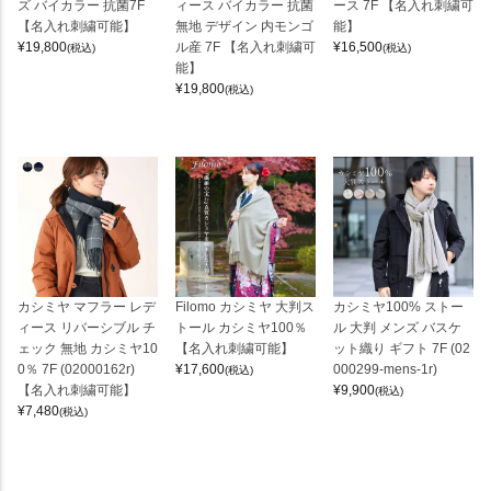
ズ バイカラー 抗菌7F
ィース バイカラー 抗菌
ース 7F 【名入れ刺繍可
【名入れ刺繍可能】
無地 デザイン 内モンゴ
能】
¥
19,800
ル産 7F 【名入れ刺繍可
¥
16,500
(税込)
(税込)
能】
¥
19,800
(税込)
カシミヤ マフラー レデ
Filomo カシミヤ 大判ス
カシミヤ100% ストー
ィース リバーシブル チ
トール カシミヤ100％
ル 大判 メンズ バスケ
ェック 無地 カシミヤ10
【名入れ刺繍可能】
ット織り ギフト 7F (02
0％ 7F (02000162r)
¥
17,600
000299-mens-1r)
(税込)
【名入れ刺繍可能】
¥
9,900
(税込)
¥
7,480
(税込)