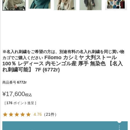
※名入れ刺繍をご希望の方は、別途有料の名入れ刺繍を同じ買い物
Filomo カシミヤ 大判ストール
カゴでご購入ください
100％ レディース 内モンゴル産 厚手 無染色 【名入
れ刺繍可能】 7F (6772r)
商品番号
6772r
¥
17,600
税込
[
176
ポイント進呈 ]
4.76
（21件）