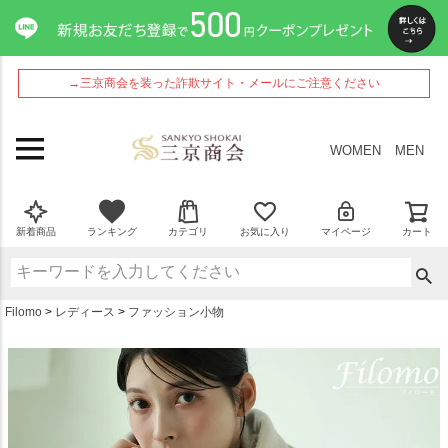
ペー
ジト
ップ
へ
→三京商会を装った詐欺サイト・メールにご注意ください
WOMEN
MEN
新着商品
ランキング
カテゴリ
お気に入り
マイページ
カート
Filomo
レディース
ファッション小物