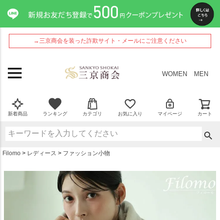
ペー
ジト
ップ
へ
→三京商会を装った詐欺サイト・メールにご注意ください
WOMEN
MEN
新着商品
ランキング
カテゴリ
お気に入り
マイページ
カート
Filomo
レディース
ファッション小物