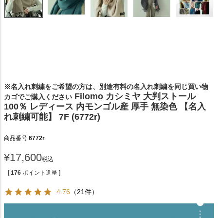
※名入れ刺繍をご希望の方は、別途有料の名入れ刺繍を同じ買い物
Filomo カシミヤ 大判ストール
カゴでご購入ください
100％ レディース 内モンゴル産 厚手 無染色 【名入
れ刺繍可能】 7F (6772r)
商品番号
6772r
¥
17,600
税込
[
176
ポイント進呈 ]
4.76
（21件）