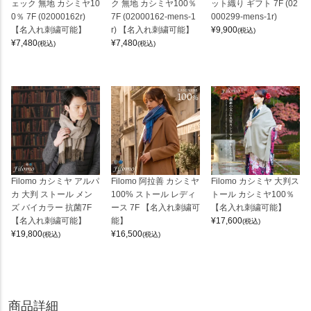
ェック 無地 カシミヤ10
ク 無地 カシミヤ100％
ット織り ギフト 7F (02
0％ 7F (02000162r)
7F (02000162-mens-1
000299-mens-1r)
【名入れ刺繍可能】
r) 【名入れ刺繍可能】
¥
9,900
(税込)
¥
7,480
¥
7,480
(税込)
(税込)
Filomo カシミヤ アルパ
Filomo 阿拉善 カシミヤ
Filomo カシミヤ 大判ス
カ 大判 ストール メン
100% ストール レディ
トール カシミヤ100％
ズ バイカラー 抗菌7F
ース 7F 【名入れ刺繍可
【名入れ刺繍可能】
【名入れ刺繍可能】
能】
¥
17,600
(税込)
¥
19,800
¥
16,500
(税込)
(税込)
商品詳細