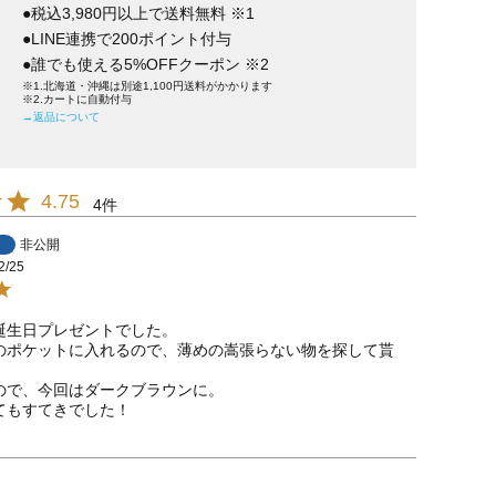
●税込3,980円以上で送料無料 ※1
●LINE連携で200ポイント付与
●誰でも使える5%OFFクーポン ※2
※1.北海道・沖縄は別途1,100円送料がかかります
※2.カートに自動付与
→返品について
4.75
4
非公開
2/25
誕生日プレゼントでした。

のポケットに入れるので、薄めの嵩張らない物を探して貰
ので、今回はダークブラウンに。

てもすてきでした！