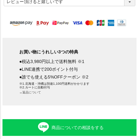
必
須
)
お買い物にうれしい3つの特典
●税込3,980円以上で送料無料 ※1
●LINE連携で200ポイント付与
●誰でも使える5%OFFクーポン ※2
※1.北海道・沖縄は別途1,100円送料がかかります
※2.カートに自動付与
→返品について
商品についての相談をする