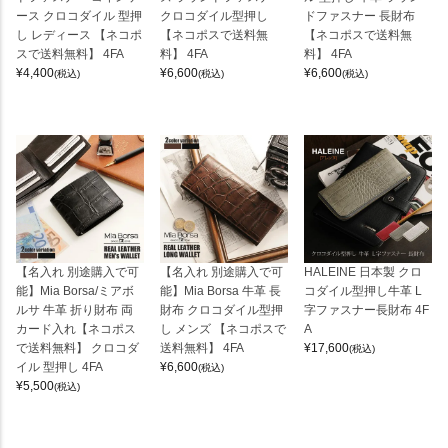
ース クロコダイル 型押
クロコダイル型押し
ドファスナー 長財布
し レディース 【ネコポ
【ネコポスで送料無
【ネコポスで送料無
スで送料無料】 4FA
料】 4FA
料】 4FA
¥
4,400
¥
6,600
¥
6,600
(税込)
(税込)
(税込)
【名入れ 別途購入で可
【名入れ 別途購入で可
HALEINE 日本製 クロ
能】Mia Borsa/ミアボ
能】Mia Borsa 牛革 長
コダイル型押し牛革 L
ルサ 牛革 折り財布 両
財布 クロコダイル型押
字ファスナー長財布 4F
カード入れ【ネコポス
し メンズ 【ネコポスで
A
で送料無料】 クロコダ
送料無料】 4FA
¥
17,600
(税込)
イル 型押し 4FA
¥
6,600
(税込)
¥
5,500
(税込)