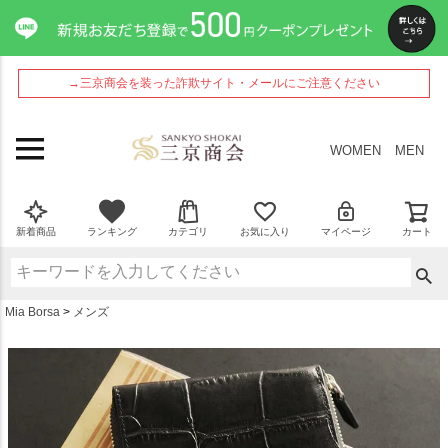
ペー
ジト
ップ
へ
→三京商会を装った詐欺サイト・メールにご注意ください
WOMEN
MEN
新着商品
ランキング
カテゴリ
お気に入り
マイページ
カート
Mia Borsa
メンズ