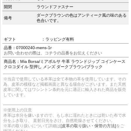
開閉
ラウンドファスナー
ダークブラウンの色はアンティーク風の味のある
備考
色合いです。
ギフト
：ラッピング有料
品番：07000240-mens-1r
お問い合わせの際は、コチラの品番をお伝えください
商品名：Mia Borsa/ミアボルサ 牛革 ラウンドジップ コインケース
クロコダイル 型押し メンズ ダークブラウン/ブラック
※当店で使用している本革は全て本物の革を使用しています。その
為、皮革の模様など掲載画面と異なる場合がございます。また天然
皮革に関してはワシントン条約を元に適正に輸入された商品を販売
しています。
※使用上の注意
本革は水分を嫌いますので、もし水に濡れたときには乾いた布で水
分をふき取り、 直射日光をさけ、自然乾燥させてください。
※革の取り扱いについて詳細は
[皮革の取り扱い・保管の方法]
をご
確認ください。