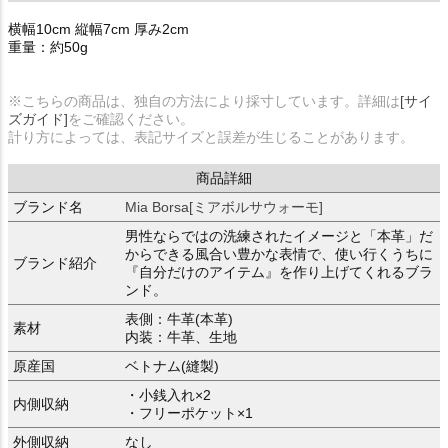
横幅10cm 縦幅7cm 厚み2cm
重量：約50g
※こちらの商品は、独自の方法により採寸しています。詳細は
[サイ
ズガイド]
をご確認ください。
計り方によっては、表記サイズと誤差が生じることがあります。
商品詳細
ブランド名
Mia Borsa[ミアボルサウォーモ]
男性ならではの洗練されたイメージと「本革」だ
からできる風合い豊かな表情で、使い行くうちに
ブランド紹介
『自分だけのアイテム』を作り上げてくれるブラ
ンド。
表側：牛革(本革)
素材
内装：牛革、生地
原産国
ベトナム(縫製)
・小銭入れ×2
内側収納
・フリーポケット×1
外側収納
なし