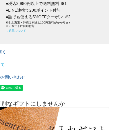
●税込3,980円以上で送料無料 ※1
●LINE連携で200ポイント付与
●誰でも使える5%OFFクーポン ※2
※1.北海道・沖縄は別途1,100円送料がかかります
※2.カートに自動付与
→返品について
書く
いて
のお問い合わせ
特別なギフトにしませんか