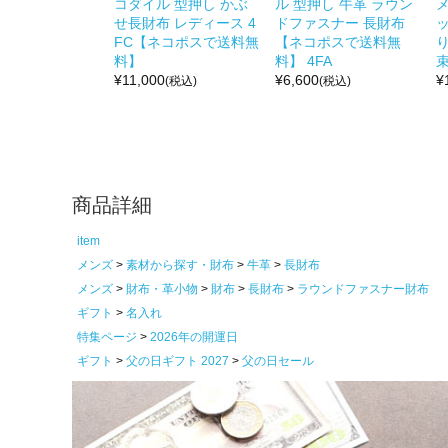
コダイル 型押し かぶ
ル 型押し 牛革 ラウン
メ
せ長財布 レディース 4
ドファスナー 長財布
FC【ネコポスで送料無
【ネコポスで送料無
り
料】
料】 4FA
¥
11,000
¥
6,600
¥
(税込)
(税込)
商品詳細
item
メンズ
素材から探す・財布
牛革
長財布
メンズ
財布・革小物
財布
長財布
ラウンドファスナー財布
ギフト
名入れ
特集ページ
2026年の開運日
ギフト
父の日ギフト 2027
父の日セール