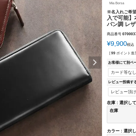
Mia Borsa
※名入れご希
入で可能】
バン調 レザ
商品番号
070003
¥
9,900
税込
[
99
ポイント進呈
お客様にて別ペ
レビュー投稿す
在庫
選択し
在庫
カラー
選択