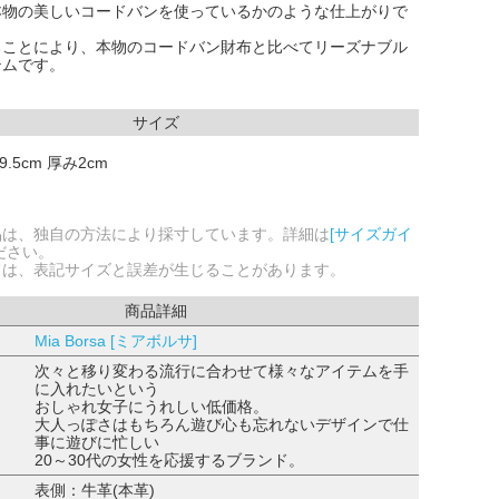
本物の美しいコードバンを使っているかのような仕上がりで
ることにより、本物のコードバン財布と比べてリーズナブル
テムです。
サイズ
9.5cm 厚み2cm
品は、独自の方法により採寸しています。詳細は
[サイズガイ
ださい。
ては、表記サイズと誤差が生じることがあります。
商品詳細
Mia Borsa [ミアボルサ]
次々と移り変わる流行に合わせて様々なアイテムを手
に入れたいという
おしゃれ女子にうれしい低価格。
大人っぽさはもちろん遊び心も忘れないデザインで仕
事に遊びに忙しい
20～30代の女性を応援するブランド。
表側：牛革(本革)