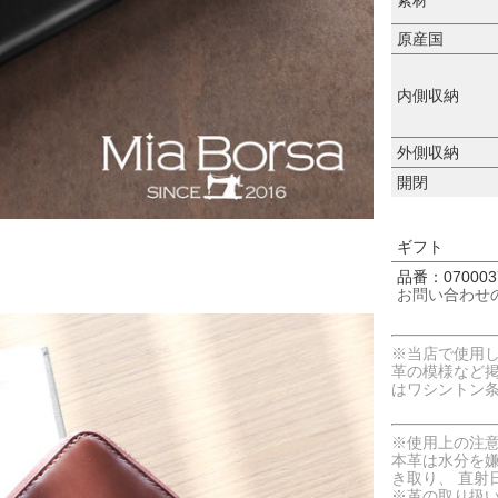
原産国
内側収納
外側収納
開閉
ギフト
品番：070003
お問い合わせ
※当店で使用
革の模様など
はワシントン
※使用上の注
本革は水分を
き取り、 直射
※革の取り扱