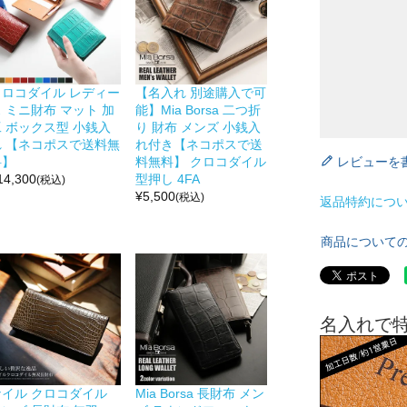
クロコダイル レディー
【名入れ 別途購入で可
 ミニ財布 マット 加
能】Mia Borsa 二つ折
工 ボックス型 小銭入
り 財布 メンズ 小銭入
れ 【ネコポスで送料無
れ付き【ネコポスで送
レビューを
料】
料無料】 クロコダイル
14,300
型押し 4FA
(税込)
¥
5,500
(税込)
返品特約につ
商品について
名入れで
ナイル クロコダイル
Mia Borsa 長財布 メン