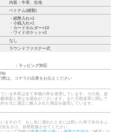
内装：牛革、生地
ベトナム(縫製)
・紙幣入れ×2
・小銭入れ×1
・カードホルダー×10
・ワイドポケット×2
なし
ラウンドファスナー式
：ラッピング対応
70r
の際は、コチラの品番をお伝えください
している本革は全て本物の革を使用しています。その為、皮
掲載画面と異なる場合がございます。また天然皮革に関して
条約を元に適正に輸入された商品を販売しています。
意
嫌いますので、もし水に濡れたときには乾いた布で水分をふ
日光をさけ、自然乾燥させてください。
いについて詳細は
[皮革の取り扱い・保管の方法]
をご確認くだ