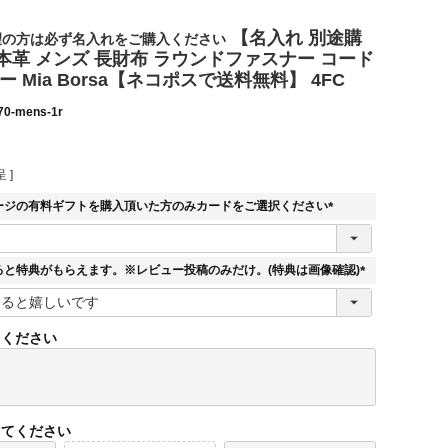
【名入れ 別途購
望の方は必ず名入れをご購入ください
本革 メンズ 長財布 ラウンドファスナー コード
ー Mia Borsa【ネコポスで送料無料】 4FC
70-mens-1r
 ]
ージの有料ギフトを購入頂いた方のみカードをご選択ください
(
必
須
ると特典がもらえます。※レビュー投稿のみだけ。(特典は画像確認)
)
(
必
須
てください
)
してください