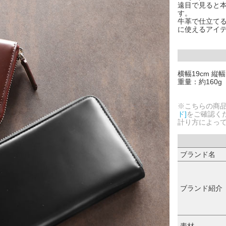
遠目で見ると
す。
牛革で仕立て
に使えるアイ
横幅19cm 縦幅
重量：約160g
※こちらの商
ド]
をご確認く
計り方によっ
ブランド名
ブランド紹介
素材