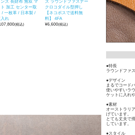
ンズ 長財布 無双 マ
ズ ラウンドファスナー
ット 加工 センター取
クロコダイル型押し
 / 一枚革 / 日本製 /
【ネコポスで送料無
束入れ
料】 4FA
107,800
¥
6,600
(税込)
(税込)
●特長
ラウンドファ
●デザイン
まるでコード
使いやすいラ
ケットに入れ
●素材
オーストラリ
げています。
とても丈夫で
しています。
●スタイル