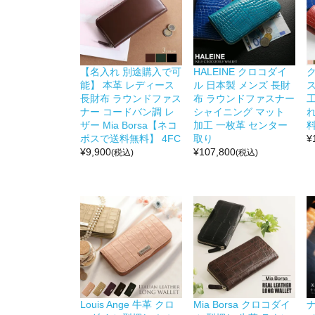
【名入れ 別途購入で可
HALEINE クロコダイ
能】 本革 レディース
ル 日本製 メンズ 長財
ス
長財布 ラウンドファス
布 ラウンドファスナー
ナー コードバン調 レ
シャイニング マット
ザー Mia Borsa【ネコ
加工 一枚革 センター
ポスで送料無料】 4FC
取り
¥
¥
9,900
¥
107,800
(税込)
(税込)
Louis Ange 牛革 クロ
Mia Borsa クロコダイ