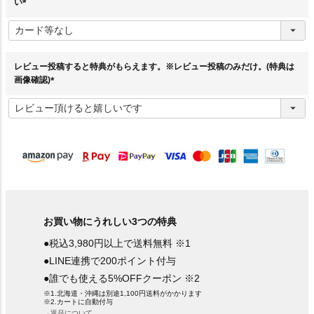
い
(
必
須
)
レビュー投稿すると特典がもらえます。※レビュー投稿のみだけ。(特典は
画像確認)
(
必
須
)
お買い物にうれしい3つの特典
●税込3,980円以上で送料無料 ※1
●LINE連携で200ポイント付与
●誰でも使える5%OFFクーポン ※2
※1.北海道・沖縄は別途1,100円送料がかかります
※2.カートに自動付与
→返品について