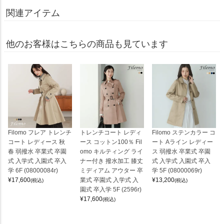
関連アイテム
他のお客様はこちらの商品も見ています
Filomo フレア トレンチ
トレンチコート レディ
Filomo ステンカラー コ
コート レディース 秋
ース コットン100％ Fil
ート Aライン レディー
春 弱撥水 卒業式 卒園
omo キルティング ライ
ス 弱撥水 卒業式 卒園
式 入学式 入園式 卒入
ナー付き 撥水加工 膝丈
式 入学式 入園式 卒入
学 6F (08000084r)
ミディアム アウター 卒
学 5F (08000069r)
¥
17,600
業式 卒園式 入学式 入
¥
13,200
(税込)
(税込)
園式 卒入学 5F (2596r)
¥
17,600
(税込)