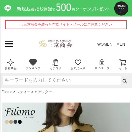
ペー
ジト
ップ
へ
→三京商会を装った詐欺サイト・メールにご注意ください
WOMEN
MEN
新着商品
ランキング
カテゴリ
お気に入り
マイページ
カート
Filomo
レディース
アウター