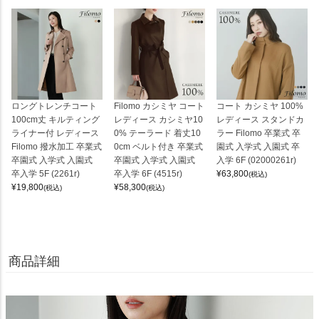
ロングトレンチコート
Filomo カシミヤ コート
コート カシミヤ 100%
100cm丈 キルティング
レディース カシミヤ10
レディース スタンドカ
ライナー付 レディース
0% テーラード 着丈10
ラー Filomo 卒業式 卒
Filomo 撥水加工 卒業式
0cm ベルト付き 卒業式
園式 入学式 入園式 卒
卒園式 入学式 入園式
卒園式 入学式 入園式
入学 6F (02000261r)
卒入学 5F (2261r)
卒入学 6F (4515r)
¥
63,800
(税込)
¥
19,800
¥
58,300
(税込)
(税込)
商品詳細