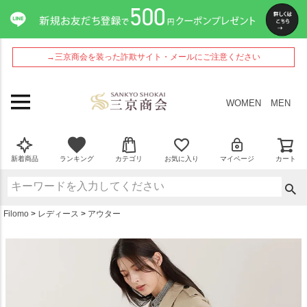
ペー
ジト
ップ
へ
→三京商会を装った詐欺サイト・メールにご注意ください
WOMEN
MEN
新着商品
ランキング
カテゴリ
お気に入り
マイページ
カート
Filomo
レディース
アウター