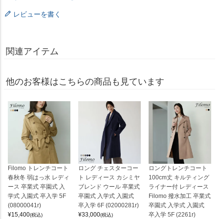
レビューを書く
関連アイテム
他のお客様はこちらの商品も見ています
Filomo トレンチコート
ロング チェスターコー
ロングトレンチコート
春秋冬 弱はっ水 レディ
ト レディース カシミヤ
100cm丈 キルティング
ース 卒業式 卒園式 入
ブレンド ウール 卒業式
ライナー付 レディース
学式 入園式 卒入学 5F
卒園式 入学式 入園式
Filomo 撥水加工 卒業式
(08000041r)
卒入学 6F (02000281r)
卒園式 入学式 入園式
¥
15,400
¥
33,000
卒入学 5F (2261r)
(税込)
(税込)