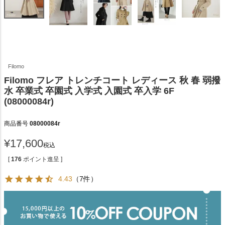
Filomo
Filomo フレア トレンチコート レディース 秋 春 弱撥
水 卒業式 卒園式 入学式 入園式 卒入学 6F
(08000084r)
商品番号
08000084r
¥
17,600
税込
[
176
ポイント進呈 ]
4.43
（7件）