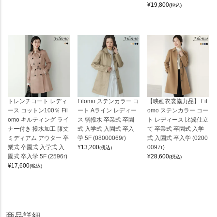
¥
19,800
(税込)
トレンチコート レディ
Filomo ステンカラー コ
【映画衣裳協力品】 Fil
ース コットン100％ Fil
ート Aライン レディー
omo ステンカラー コー
omo キルティング ライ
ス 弱撥水 卒業式 卒園
ト レディース 比翼仕立
ナー付き 撥水加工 膝丈
式 入学式 入園式 卒入
て 卒業式 卒園式 入学
ミディアム アウター 卒
学 5F (08000069r)
式 入園式 卒入学 (0200
業式 卒園式 入学式 入
¥
13,200
0097r)
(税込)
園式 卒入学 5F (2596r)
¥
28,600
(税込)
¥
17,600
(税込)
商品詳細