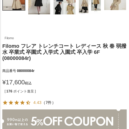
Filomo
Filomo フレア トレンチコート レディース 秋 春 弱撥
水 卒業式 卒園式 入学式 入園式 卒入学 6F
(08000084r)
商品番号
08000084r
¥
17,600
税込
[
176
ポイント進呈 ]
4.43
（7件）