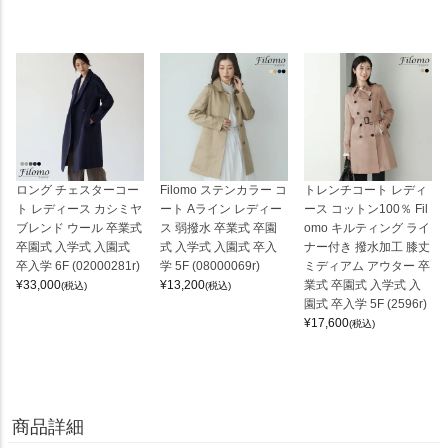
ロング チェスターコー
Filomo ステンカラー コ
トレンチコート レディ
ト レディース カシミヤ
ート Aライン レディー
ース コットン100％ Fil
ブレンド ウール 卒業式
ス 弱撥水 卒業式 卒園
omo キルティング ライ
卒園式 入学式 入園式
式 入学式 入園式 卒入
ナー付き 撥水加工 膝丈
卒入学 6F (02000281r)
学 5F (08000069r)
ミディアム アウター 卒
¥
33,000
¥
13,200
業式 卒園式 入学式 入
(税込)
(税込)
園式 卒入学 5F (2596r)
¥
17,600
(税込)
商品詳細