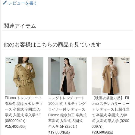
レビューを書く
関連アイテム
他のお客様はこちらの商品も見ています
Filomo トレンチコート
ロングトレンチコート
【映画衣裳協力品】 Fil
春秋冬 弱はっ水 レディ
100cm丈 キルティング
omo ステンカラー コー
ース 卒業式 卒園式 入
ライナー付 レディース
ト レディース 比翼仕立
学式 入園式 卒入学 5F
Filomo 撥水加工 卒業式
て 卒業式 卒園式 入学
(08000041r)
卒園式 入学式 入園式
式 入園式 卒入学 (0200
¥
15,400
卒入学 5F (2261r)
0097r)
(税込)
¥
19,800
¥
28,600
(税込)
(税込)