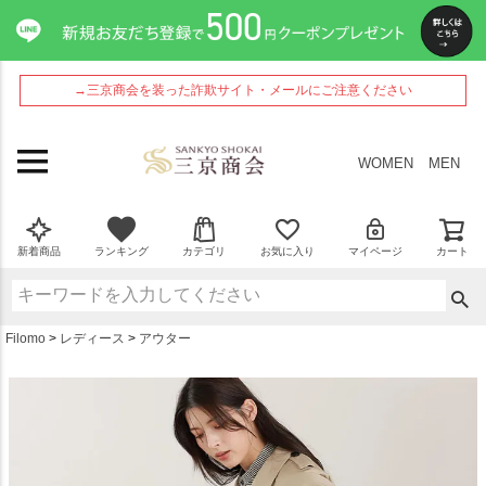
ペー
ジト
ップ
へ
→三京商会を装った詐欺サイト・メールにご注意ください
WOMEN
MEN
新着商品
ランキング
カテゴリ
お気に入り
マイページ
カート
Filomo
レディース
アウター